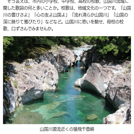
そう言えば、市内の小学校、中学校、高校の校歌、山国川流域に
関した歌詞の何と多いことか。校歌は、地域文化の一つです。「山国
川の豊けさよ」「心の友よ山国よ」「流れ清らか山国川」「山国の
渓に映りて雅びたり」などなど。山国川に思いを馳せ、母校の校
歌、口ずさんでみませんか。
山国川源流近くの猿飛千壺峡