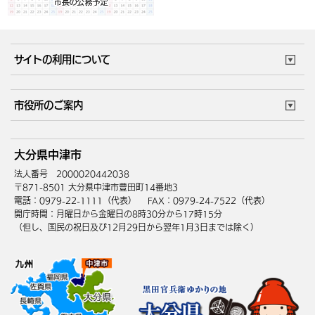
サイトの利用について
このサイトについて
個人情報の取扱い
市役所のご案内
ウェブアクセシビリティ
リンク・著作権
庁舎地図
組織案内
サイトマップ
大分県中津市
中津市へのアクセス
法人番号 2000020442038
〒871-8501 大分県中津市豊田町14番地3
電話：0979-22-1111（代表）
FAX：0979-24-7522（代表）
開庁時間：月曜日から金曜日の8時30分から17時15分
（但し、国民の祝日及び12月29日から翌年1月3日までは除く）