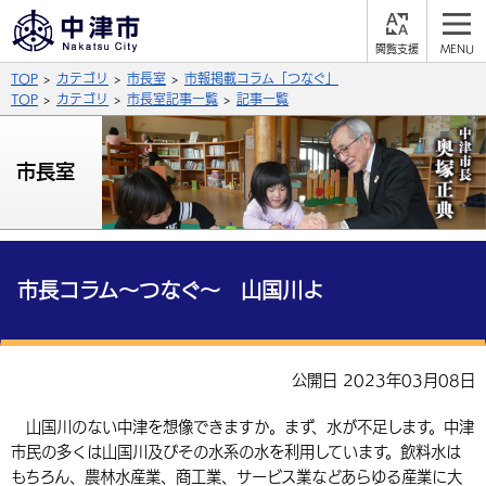
閲
M
覧
E
サイト内検索
文字の大きさ
TOP
カテゴリ
市長室
市報掲載コラム「つなぐ」
支
N
援
U
TOP
カテゴリ
市長室記事一覧
記事一覧
拡大
標準
縮小
背景色
市長室
公式SNS
黒
青
白
Facebook
X (Twitter)
YouTube
やさしい日本語
総合メニュー
市長コラム～つなぐ～ 山国川よ
ふりがなをつける
くらしの情報
届出・登録・証明
保険・年金
事業者の方へ
公開日 2023年03月08日
よみあげる
福祉・介護
健康・予防
入札・契約
産業・雇用
子育て・教育
山国川のない中津を想像できますか。まず、水が不足します。中津
言語を選択
市民の多くは山国川及びその水系の水を利用しています。飲料水は
税金
住宅・インフラ
農林水産業
税金
施設情報
子どもを預ける
観光・移住
英語（English）
中国語（簡体字）
もちろん、農林水産業、商工業、サービス業などあらゆる産業に大