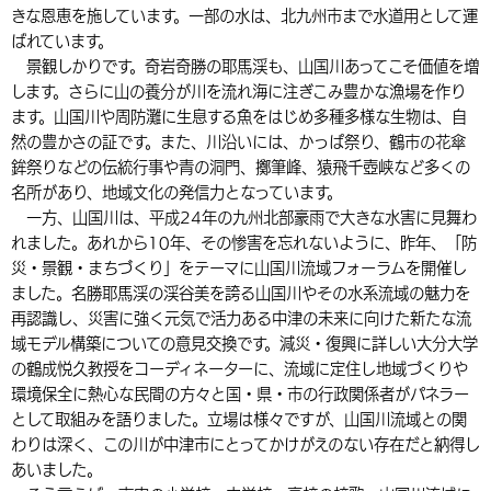
きな恩恵を施しています。一部の水は、北九州市まで水道用として運
環境・衛生
生涯学習・スポーツ・人権
都市整備
手当・助成
健康・医療
観光なび
スポットを探す
市政情報
中国語（繁体字）
韓国語（한국어）
ばれています。
景観しかりです。奇岩奇勝の耶馬渓も、山国川あってこそ価値を増
選挙
外国人の方向け情報
相談・支援・情報
計画・施策
遊ぶ・体験する
グルメ・食べる
中津市について
市役所の紹介
します。さらに山の養分が川を流れ海に注ぎこみ豊かな漁場を作り
組織案内
ます。山国川や周防灘に生息する魚をはじめ多種多様な生物は、自
買う・おみやげ
四季のイベント・祭り
地方創生・地域活性化
広報・広聴
然の豊かさの証です。また、川沿いには、かっぱ祭り、鶴市の花傘
鉾祭りなどの伝統行事や青の洞門、擲筆峰、猿飛千壺峡など多くの
移住・定住
行政・計画
名所があり、地域文化の発信力となっています。
一方、山国川は、平成24年の九州北部豪雨で大きな水害に見舞わ
れました。あれから10年、その惨害を忘れないように、昨年、「防
災・景観・まちづくり」をテーマに山国川流域フォーラムを開催し
ました。名勝耶馬渓の渓谷美を誇る山国川やその水系流域の魅力を
再認識し、災害に強く元気で活力ある中津の未来に向けた新たな流
域モデル構築についての意見交換です。減災・復興に詳しい大分大学
の鶴成悦久教授をコーディネーターに、流域に定住し地域づくりや
環境保全に熱心な民間の方々と国・県・市の行政関係者がパネラー
として取組みを語りました。立場は様々ですが、山国川流域との関
わりは深く、この川が中津市にとってかけがえのない存在だと納得し
あいました。