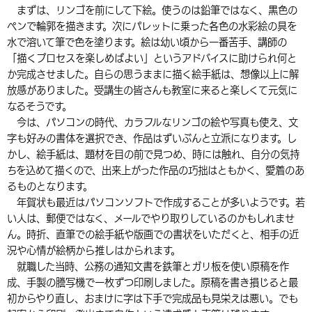
まずは、リンゴを前にして下絵。使うのは鉛筆ではなく、黒色の
環境・衛生
生涯学習・スポーツ・人権
都市整備
手当・助成
健康・医療
観光なび
スポットを探す
市政情報
中国語（繁体字）
韓国語（한국어）
ペンで輪郭を描きます。次にパレットに乗った各色の水彩絵の具を
水で溶いて筆で色を塗ります。絵は幼い頃から一番苦手、講師の
選挙
外国人の方向け情報
相談・支援・情報
計画・施策
遊ぶ・体験する
グルメ・食べる
中津市について
市役所の紹介
「描くプロセスを楽しめばよい」というアドバイスに助けられ何と
組織案内
か完成させました。自らの思うままに描く絵手紙は、想像以上に解
買う・おみやげ
四季のイベント・祭り
地方創生・地域活性化
広報・広聴
放感がありました。受講生の皆さんも教室に来ると楽しくて元気に
なるそうです。
移住・定住
行政・計画
今は、パソコンの時代、カラフルなリンゴの絵や写真も使え、文
字も好みの書体を選択でき、作品はずいぶんと立派になります。し
かし、絵手紙は、題材を目の前で見つめ、時には触れ、自分の気持
ちを込めて描くので、出来上がった作品の巧拙はともかく、愛着のあ
るものとなります。
年賀状も最近はパソコンソフトで作成することが多いようです。若
い人は、郵便ではなく、メールでやり取りしているのかもしれませ
ん。時折、直筆での絵手紙や版画での書状をいただくと、相手の近
況や心情が絵柄から推しはかられます。
就職した当時、公務の通知文書を鉄筆とガリ板を使い原稿を作
成、手製の謄写機で一枚ずつ印刷しました。原稿を書き損じると最
初からやり直し、おまけに字は下手で完成品も見栄えは悪い。でも