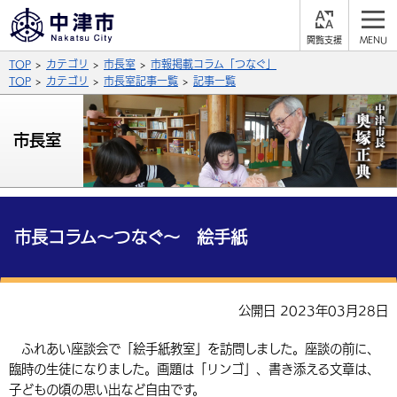
閲
M
覧
E
サイト内検索
文字の大きさ
TOP
カテゴリ
市長室
市報掲載コラム「つなぐ」
支
N
援
U
TOP
カテゴリ
市長室記事一覧
記事一覧
拡大
標準
縮小
背景色
市長室
公式SNS
黒
青
白
Facebook
X (Twitter)
YouTube
やさしい日本語
総合メニュー
市長コラム～つなぐ～ 絵手紙
ふりがなをつける
くらしの情報
届出・登録・証明
保険・年金
事業者の方へ
公開日 2023年03月28日
よみあげる
福祉・介護
健康・予防
入札・契約
産業・雇用
子育て・教育
ふれあい座談会で「絵手紙教室」を訪問しました。座談の前に、
言語を選択
臨時の生徒になりました。画題は「リンゴ」、書き添える文章は、
税金
住宅・インフラ
農林水産業
税金
施設情報
子どもを預ける
観光・移住
英語（English）
中国語（簡体字）
子どもの頃の思い出など自由です。