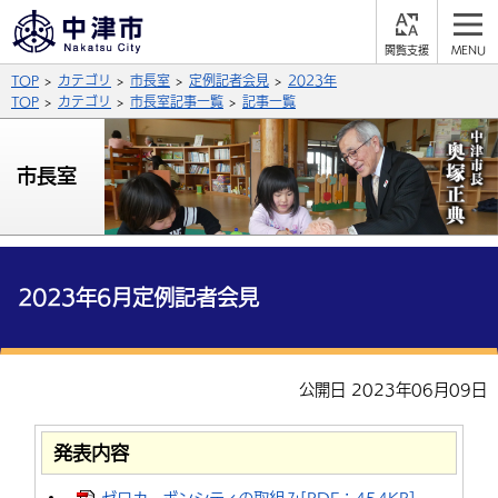
閲
M
覧
E
サイト内検索
文字の大きさ
TOP
カテゴリ
市長室
定例記者会見
2023年
支
N
援
U
TOP
カテゴリ
市長室記事一覧
記事一覧
拡大
標準
縮小
背景色
市長室
公式SNS
黒
青
白
Facebook
X (Twitter)
YouTube
やさしい日本語
総合メニュー
2023年6月定例記者会見
ふりがなをつける
くらしの情報
届出・登録・証明
保険・年金
事業者の方へ
公開日 2023年06月09日
よみあげる
福祉・介護
健康・予防
入札・契約
産業・雇用
子育て・教育
言語を選択
発表内容
税金
住宅・インフラ
農林水産業
税金
施設情報
子どもを預ける
観光・移住
英語（English）
中国語（簡体字）