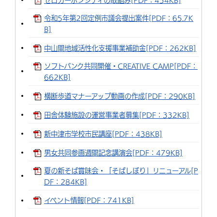
ゼロカーボンシティの取組み[PDF：454KB]
環境・衛生
生涯学習・スポーツ・人権
都市整備
手当・助成
健康・医療
観光なび
スポットを探す
市政情報
中国語（繁体字）
韓国語（한국어）
令和5年第2回定例市議会提出案件[PDF：65.7K
B]
選挙
外国人の方向け情報
相談・支援・情報
計画・施策
遊ぶ・体験する
グルメ・食べる
中津市について
市役所の紹介
組織案内
中山間地域活性化支援事業補助金[PDF：262KB]
買う・おみやげ
四季のイベント・祭り
地方創生・地域活性化
広報・広聴
ソフトバンク共同開催・CREATIVE CAMP[PDF：
移住・定住
行政・計画
662KB]
横断歩道マナーアップ動画の作成[PDF：290KB]
田舎体験施設の運営事業者募集[PDF：332KB]
新中津市学校市民講座[PDF：438KB]
男女共同参画週間記念講演会[PDF：479KB]
夏の新そば賞味会・「そばしぼり」リニューアル[P
DF：284KB]
イベント情報[PDF：741KB]