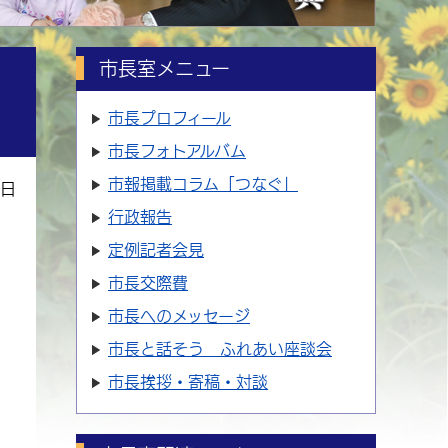
市長室メニュー
市長プロフィール
市長フォトアルバム
市報掲載コラム「つなぐ」
6日
行政報告
定例記者会見
市長交際費
市長へのメッセージ
市長と話そう ふれあい座談会
市長挨拶・寄稿・対談