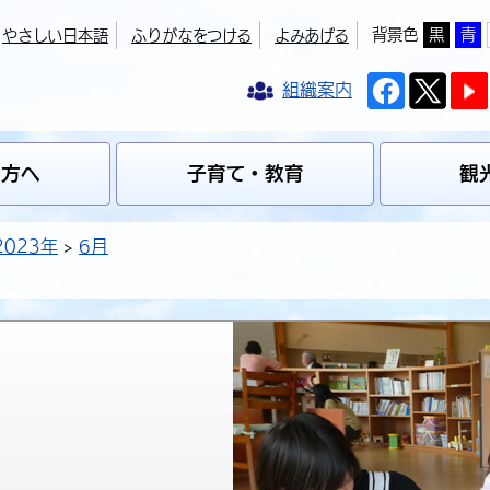
背景色
黒
青
やさしい日本語
ふりがなをつける
よみあげる
組織案内
の方へ
子育て・教育
観
2023年
6月