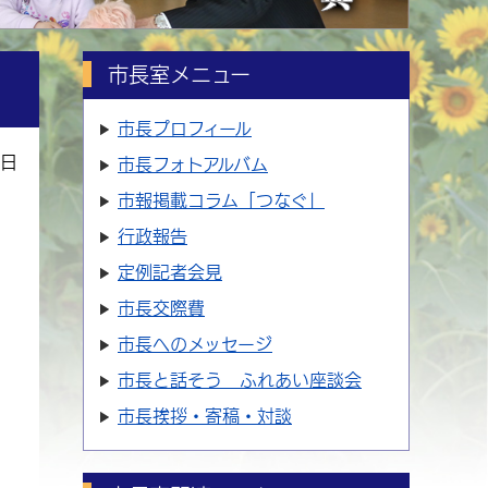
市長室メニュー
市長プロフィール
8日
市長フォトアルバム
市報掲載コラム「つなぐ」
行政報告
定例記者会見
市長交際費
市長へのメッセージ
市長と話そう ふれあい座談会
市長挨拶・寄稿・対談