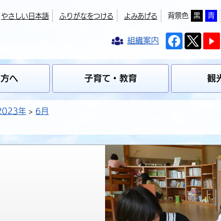
背景色
黒
青
やさしい日本語
ふりがなをつける
よみあげる
組織案内
の方へ
子育て・教育
観
2023年
6月