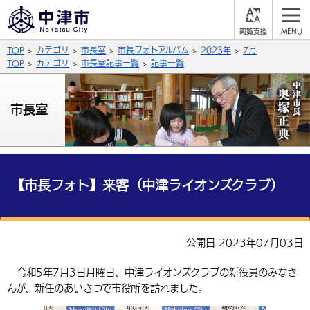
閲
M
覧
E
サイト内検索
文字の大きさ
TOP
カテゴリ
市長室
市長フォトアルバム
2023年
7月
支
N
援
U
TOP
カテゴリ
市長室記事一覧
記事一覧
拡大
標準
縮小
背景色
市長室
公式SNS
黒
青
白
Facebook
X (Twitter)
YouTube
やさしい日本語
総合メニュー
【市長フォト】来客（中津ライオンズクラブ）
ふりがなをつける
くらしの情報
届出・登録・証明
保険・年金
事業者の方へ
公開日 2023年07月03日
よみあげる
福祉・介護
健康・予防
入札・契約
産業・雇用
子育て・教育
令和5年7月3日月曜日、中津ライオンズクラブの新役員のみなさ
言語を選択
んが、新任のあいさつで市役所を訪れました。
税金
住宅・インフラ
農林水産業
税金
施設情報
子どもを預ける
観光・移住
英語（English）
中国語（簡体字）