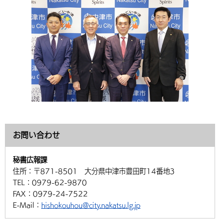
環境・衛生
生涯学習・スポーツ・人権
都市整備
手当・助成
健康・医療
観光なび
スポットを探す
市政情報
中国語（繁体字）
韓国語（한국어）
選挙
外国人の方向け情報
相談・支援・情報
計画・施策
遊ぶ・体験する
グルメ・食べる
中津市について
市役所の紹介
組織案内
買う・おみやげ
四季のイベント・祭り
地方創生・地域活性化
広報・広聴
移住・定住
行政・計画
お問い合わせ
秘書広報課
住所：
〒871-8501 大分県中津市豊田町14番地3
TEL：
0979-62-9870
FAX：
0979-24-7522
E-Mail：
hishokouhou@city.nakatsu.lg.jp