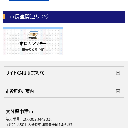
市長室関連リンク
サイトの利用について
このサイトについて
個人情報の取扱い
市役所のご案内
ウェブアクセシビリティ
リンク・著作権
庁舎地図
組織案内
サイトマップ
大分県中津市
中津市へのアクセス
法人番号 2000020442038
〒871-8501 大分県中津市豊田町14番地3