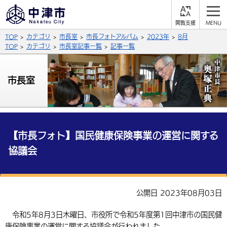
閲
M
覧
E
サイト内検索
文字の大きさ
TOP
カテゴリ
市長室
市長フォトアルバム
2023年
8月
支
N
援
U
TOP
カテゴリ
市長室記事一覧
記事一覧
拡大
標準
縮小
背景色
市長室
公式SNS
黒
青
白
Facebook
X (Twitter)
YouTube
やさしい日本語
総合メニュー
【市長フォト】国民健康保険事業の運営に関する
協議会
ふりがなをつける
くらしの情報
届出・登録・証明
保険・年金
事業者の方へ
よみあげる
公開日 2023年08月03日
福祉・介護
健康・予防
入札・契約
産業・雇用
子育て・教育
言語を選択
令和5年8月3日木曜日、市役所で令和5年度第1回中津市の国民健
税金
住宅・インフラ
農林水産業
税金
施設情報
子どもを預ける
観光・移住
英語（English）
中国語（簡体字）
康保険事業の運営に関する協議会が行われました。