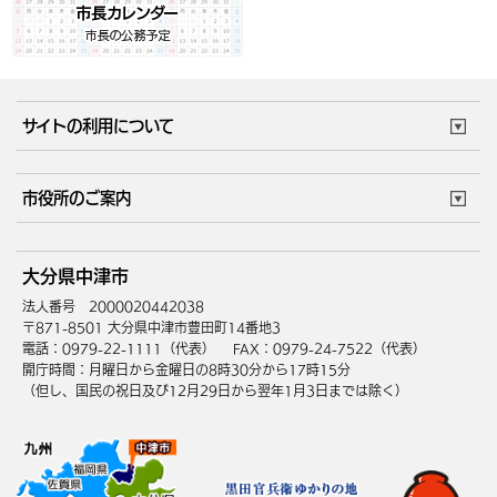
サイトの利用について
このサイトについて
個人情報の取扱い
市役所のご案内
ウェブアクセシビリティ
リンク・著作権
庁舎地図
組織案内
サイトマップ
大分県中津市
中津市へのアクセス
法人番号 2000020442038
〒871-8501 大分県中津市豊田町14番地3
電話：0979-22-1111（代表）
FAX：0979-24-7522（代表）
開庁時間：月曜日から金曜日の8時30分から17時15分
（但し、国民の祝日及び12月29日から翌年1月3日までは除く）