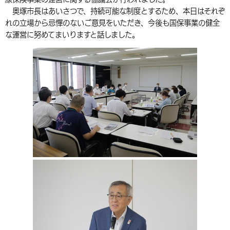
奥塚市長はあいさつで、持続可能な制度とするため、本日はそれぞ
環境・衛生
生涯学習・スポーツ・人権
都市整備
手当・助成
健康・医療
観光なび
スポットを探す
市政情報
中国語（繁体字）
韓国語（한국어）
れの立場から忌憚のないご意見をいただき、今後も国保事業の健全
選挙
外国人の方向け情報
な運営に努めてまいりますと話しました。
相談・支援・情報
計画・施策
遊ぶ・体験する
グルメ・食べる
中津市について
市役所の紹介
組織案内
買う・おみやげ
四季のイベント・祭り
地方創生・地域活性化
広報・広聴
移住・定住
行政・計画