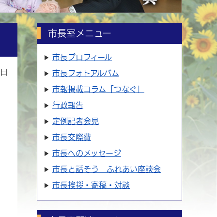
市長室メニュー
市長プロフィール
7日
市長フォトアルバム
市報掲載コラム「つなぐ」
行政報告
定例記者会見
市長交際費
市長へのメッセージ
市長と話そう ふれあい座談会
市長挨拶・寄稿・対談