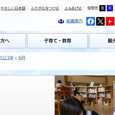
背景色
黒
青
やさしい日本語
ふりがなをつける
よみあげる
組織案内
の方へ
子育て・教育
観
2023年
8月