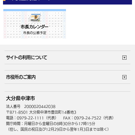
サイトの利用について
このサイトについて
個人情報の取扱い
市役所のご案内
ウェブアクセシビリティ
リンク・著作権
庁舎地図
組織案内
サイトマップ
大分県中津市
中津市へのアクセス
法人番号 2000020442038
〒871-8501 大分県中津市豊田町14番地3
電話：0979-22-1111（代表）
FAX：0979-24-7522（代表）
開庁時間：月曜日から金曜日の8時30分から17時15分
（但し、国民の祝日及び12月29日から翌年1月3日までは除く）