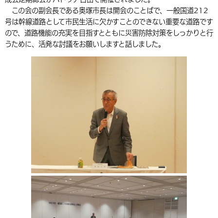
この会の副会長である奥塚市長は開会のことばで、一般国道212
環境・衛生
生涯学習・スポーツ・人権
都市整備
手当・助成
健康・医療
観光なび
スポットを探す
市政情報
中国語（繁体字）
韓国語（한국어）
号は幹線道路として市民生活に欠かすことのできない重要な道路です
選挙
外国人の方向け情報
ので、道路機能の充実を目指すとともに災害防除対策をしっかりと行
相談・支援・情報
計画・施策
遊ぶ・体験する
グルメ・食べる
中津市について
市役所の紹介
うために、活発な討議をお願いしますと話しました。
組織案内
買う・おみやげ
四季のイベント・祭り
地方創生・地域活性化
広報・広聴
移住・定住
行政・計画