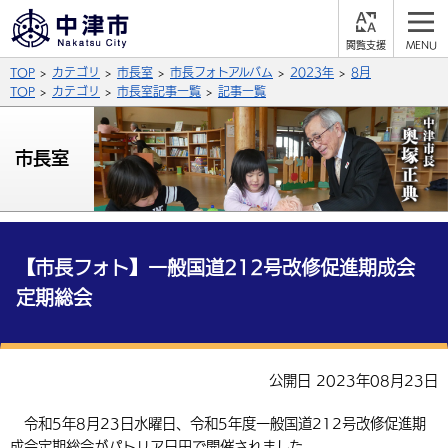
閲
M
覧
E
サイト内検索
文字の大きさ
TOP
カテゴリ
市長室
市長フォトアルバム
2023年
8月
支
N
援
U
TOP
カテゴリ
市長室記事一覧
記事一覧
拡大
標準
縮小
背景色
市長室
公式SNS
黒
青
白
Facebook
X (Twitter)
YouTube
やさしい日本語
総合メニュー
【市長フォト】一般国道212号改修促進期成会
定期総会
ふりがなをつける
くらしの情報
届出・登録・証明
保険・年金
事業者の方へ
よみあげる
公開日 2023年08月23日
福祉・介護
健康・予防
入札・契約
産業・雇用
子育て・教育
言語を選択
令和5年8月23日水曜日、令和5年度一般国道212号改修促進期
税金
住宅・インフラ
農林水産業
税金
施設情報
子どもを預ける
観光・移住
英語（English）
中国語（簡体字）
成会定期総会がパトリア日田で開催されました。