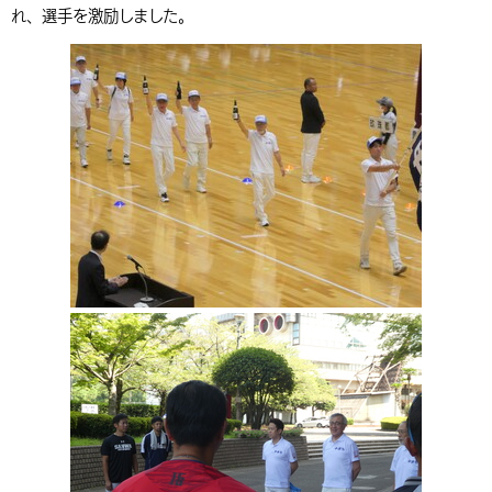
れ、選手を激励しました。
環境・衛生
生涯学習・スポーツ・人権
都市整備
手当・助成
健康・医療
観光なび
スポットを探す
市政情報
中国語（繁体字）
韓国語（한국어）
選挙
外国人の方向け情報
相談・支援・情報
計画・施策
遊ぶ・体験する
グルメ・食べる
中津市について
市役所の紹介
組織案内
買う・おみやげ
四季のイベント・祭り
地方創生・地域活性化
広報・広聴
移住・定住
行政・計画