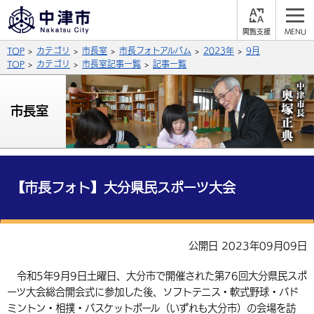
閲
M
覧
E
サイト内検索
文字の大きさ
TOP
カテゴリ
市長室
市長フォトアルバム
2023年
9月
支
N
援
U
TOP
カテゴリ
市長室記事一覧
記事一覧
拡大
標準
縮小
背景色
市長室
公式SNS
黒
青
白
Facebook
X (Twitter)
YouTube
やさしい日本語
総合メニュー
【市長フォト】大分県民スポーツ大会
ふりがなをつける
くらしの情報
届出・登録・証明
保険・年金
事業者の方へ
公開日 2023年09月09日
よみあげる
福祉・介護
健康・予防
入札・契約
産業・雇用
子育て・教育
令和5年9月9日土曜日、大分市で開催された第76回大分県民スポ
言語を選択
ーツ大会総合開会式に参加した後、ソフトテニス・軟式野球・バド
税金
住宅・インフラ
農林水産業
税金
施設情報
子どもを預ける
観光・移住
英語（English）
中国語（簡体字）
ミントン・相撲・バスケットボール（いずれも大分市）の会場を訪