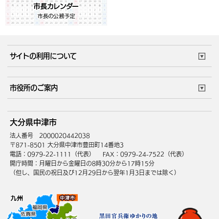
サイトの利用について
このサイトについて
個人情報の取扱い
市役所のご案内
ウェブアクセシビリティ
リンク・著作権
庁舎地図
組織案内
サイトマップ
大分県中津市
中津市へのアクセス
法人番号 2000020442038
〒871-8501 大分県中津市豊田町14番地3
電話：0979-22-1111（代表）
FAX：0979-24-7522（代表）
開庁時間：月曜日から金曜日の8時30分から17時15分
（但し、国民の祝日及び12月29日から翌年1月3日までは除く）