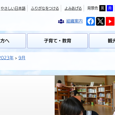
背景色
黒
青
やさしい日本語
ふりがなをつける
よみあげる
組織案内
の方へ
子育て・教育
観
2023年
9月