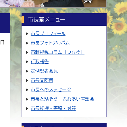
市長室メニュー
市長プロフィール
1日
市長フォトアルバム
市報掲載コラム「つなぐ」
行政報告
定例記者会見
市長交際費
市長へのメッセージ
市長と話そう ふれあい座談会
市長挨拶・寄稿・対談