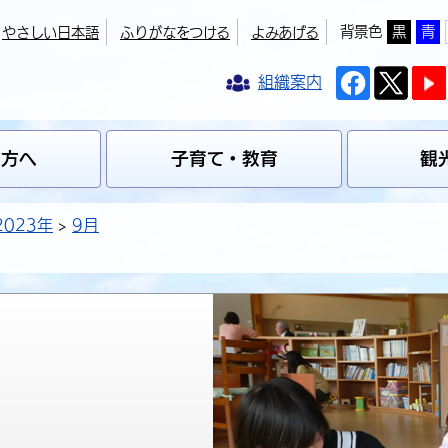
背景色
黒
青
やさしい日本語
ふりがなをつける
よみあげる
組織案内
の方へ
子育て・教育
観
2023年
9月