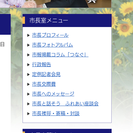
市長室メニュー
市長プロフィール
2日
市長フォトアルバム
市報掲載コラム「つなぐ」
行政報告
定例記者会見
市長交際費
市長へのメッセージ
市長と話そう ふれあい座談会
市長挨拶・寄稿・対談