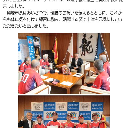
告しました。
環境・衛生
生涯学習・スポーツ・人権
都市整備
手当・助成
健康・医療
観光なび
スポットを探す
市政情報
中国語（繁体字）
韓国語（한국어）
奥塚市長はあいさつで、優勝のお祝いを伝えるとともに、これか
選挙
外国人の方向け情報
らも体に気を付けて練習に励み、活躍する姿で中津を元気にしてい
相談・支援・情報
計画・施策
遊ぶ・体験する
グルメ・食べる
中津市について
市役所の紹介
ただきたいと話しました。
組織案内
買う・おみやげ
四季のイベント・祭り
地方創生・地域活性化
広報・広聴
移住・定住
行政・計画