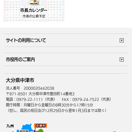
サイトの利用について
このサイトについて
個人情報の取扱い
市役所のご案内
ウェブアクセシビリティ
リンク・著作権
庁舎地図
組織案内
サイトマップ
大分県中津市
中津市へのアクセス
法人番号 2000020442038
〒871-8501 大分県中津市豊田町14番地3
電話：0979-22-1111（代表）
FAX：0979-24-7522（代表）
開庁時間：月曜日から金曜日の8時30分から17時15分
（但し、国民の祝日及び12月29日から翌年1月3日までは除く）