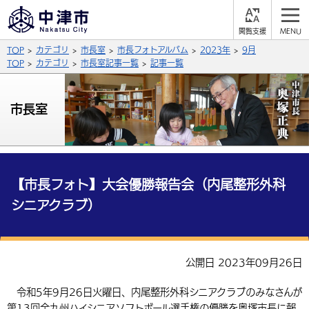
閲
M
覧
E
サイト内検索
文字の大きさ
TOP
カテゴリ
市長室
市長フォトアルバム
2023年
9月
支
N
援
U
TOP
カテゴリ
市長室記事一覧
記事一覧
拡大
標準
縮小
背景色
市長室
公式SNS
黒
青
白
Facebook
X (Twitter)
YouTube
やさしい日本語
総合メニュー
【市長フォト】大会優勝報告会（内尾整形外科
シニアクラブ）
ふりがなをつける
くらしの情報
届出・登録・証明
保険・年金
事業者の方へ
よみあげる
公開日 2023年09月26日
福祉・介護
健康・予防
入札・契約
産業・雇用
子育て・教育
言語を選択
令和5年9月26日火曜日、内尾整形外科シニアクラブのみなさんが
税金
住宅・インフラ
農林水産業
税金
施設情報
子どもを預ける
観光・移住
英語（English）
中国語（簡体字）
第13回全九州ハイシニアソフトボール選手権の優勝を奥塚市長に報