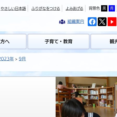
背景色
黒
青
やさしい日本語
ふりがなをつける
よみあげる
組織案内
の方へ
子育て・教育
観
2023年
9月