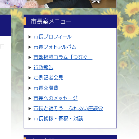
市長室メニュー
市長プロフィール
7日
市長フォトアルバム
市報掲載コラム「つなぐ」
行政報告
定例記者会見
市長交際費
市長へのメッセージ
市長と話そう ふれあい座談会
市長挨拶・寄稿・対談