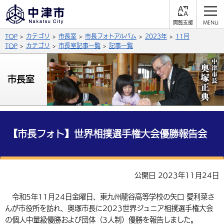
閲
M
覧
E
サイト内検索
文字の大きさ
TOP
カテゴリ
市長室
市長フォトアルバム
2023年
11月
支
N
援
U
TOP
カテゴリ
市長室記事一覧
記事一覧
拡大
標準
縮小
背景色
市長室
公式SNS
黒
青
白
Facebook
X (Twitter)
YouTube
やさしい日本語
総合メニュー
【市長フォト】世界相撲選手権大会優勝報告会
ふりがなをつける
くらしの情報
届出・登録・証明
保険・年金
事業者の方へ
公開日 2023年11月24日
よみあげる
福祉・介護
健康・予防
入札・契約
産業・雇用
子育て・教育
令和5年11月24日金曜日、東九州龍谷高等学校の矢口 愛利菜さ
言語を選択
んが市役所を訪れ、奥塚市長に2023世界ジュニア相撲選手権大会
税金
住宅・インフラ
農林水産業
税金
施設情報
子どもを預ける
観光・移住
英語（English）
中国語（簡体字）
の個人中量級優勝および団体（3人制）優勝を報告しました。