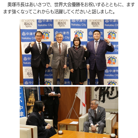
奥塚市長はあいさつで、世界大会優勝をお祝いするとともに、ます
環境・衛生
生涯学習・スポーツ・人権
都市整備
手当・助成
健康・医療
観光なび
スポットを探す
市政情報
中国語（繁体字）
韓国語（한국어）
ます強くなってこれからも活躍してくださいと話しました。
選挙
外国人の方向け情報
相談・支援・情報
計画・施策
遊ぶ・体験する
グルメ・食べる
中津市について
市役所の紹介
組織案内
買う・おみやげ
四季のイベント・祭り
地方創生・地域活性化
広報・広聴
移住・定住
行政・計画