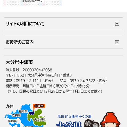
サイトの利用について
このサイトについて
個人情報の取扱い
市役所のご案内
ウェブアクセシビリティ
リンク・著作権
庁舎地図
組織案内
サイトマップ
大分県中津市
中津市へのアクセス
法人番号 2000020442038
〒871-8501 大分県中津市豊田町14番地3
電話：0979-22-1111（代表）
FAX：0979-24-7522（代表）
開庁時間：月曜日から金曜日の8時30分から17時15分
（但し、国民の祝日及び12月29日から翌年1月3日までは除く）