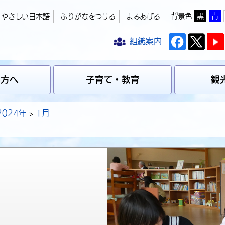
背景色
黒
青
やさしい日本語
ふりがなをつける
よみあげる
組織案内
の方へ
子育て・教育
観
2024年
1月