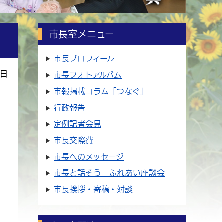
市長室メニュー
市長プロフィール
0日
市長フォトアルバム
市報掲載コラム「つなぐ」
行政報告
定例記者会見
市長交際費
市長へのメッセージ
市長と話そう ふれあい座談会
市長挨拶・寄稿・対談