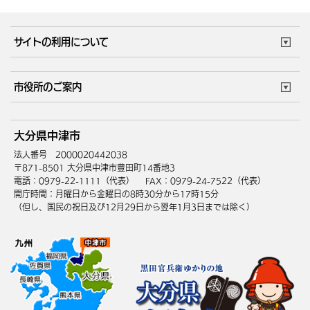
サイトの利用について
このサイトについて
個人情報の取扱い
市役所のご案内
ウェブアクセシビリティ
リンク・著作権
庁舎地図
組織案内
サイトマップ
大分県中津市
中津市へのアクセス
法人番号 2000020442038
〒871-8501 大分県中津市豊田町14番地3
電話：0979-22-1111（代表）
FAX：0979-24-7522（代表）
開庁時間：月曜日から金曜日の8時30分から17時15分
（但し、国民の祝日及び12月29日から翌年1月3日までは除く）