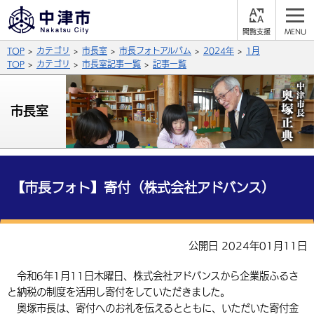
閲
M
覧
E
サイト内検索
文字の大きさ
TOP
カテゴリ
市長室
市長フォトアルバム
2024年
1月
支
N
援
U
TOP
カテゴリ
市長室記事一覧
記事一覧
拡大
標準
縮小
背景色
市長室
公式SNS
黒
青
白
Facebook
X (Twitter)
YouTube
やさしい日本語
総合メニュー
【市長フォト】寄付（株式会社アドバンス）
ふりがなをつける
くらしの情報
届出・登録・証明
保険・年金
事業者の方へ
公開日 2024年01月11日
よみあげる
福祉・介護
健康・予防
入札・契約
産業・雇用
子育て・教育
令和6年1月11日木曜日、株式会社アドバンスから企業版ふるさ
言語を選択
と納税の制度を活用し寄付をしていただきました。
税金
住宅・インフラ
農林水産業
税金
施設情報
子どもを預ける
観光・移住
英語（English）
中国語（簡体字）
奥塚市長は、寄付へのお礼を伝えるとともに、いただいた寄付金