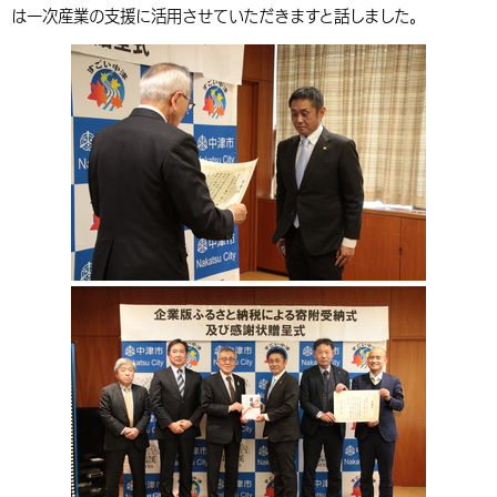
は一次産業の支援に活用させていただきますと話しました。
環境・衛生
生涯学習・スポーツ・人権
都市整備
手当・助成
健康・医療
観光なび
スポットを探す
市政情報
中国語（繁体字）
韓国語（한국어）
選挙
外国人の方向け情報
相談・支援・情報
計画・施策
遊ぶ・体験する
グルメ・食べる
中津市について
市役所の紹介
組織案内
買う・おみやげ
四季のイベント・祭り
地方創生・地域活性化
広報・広聴
移住・定住
行政・計画