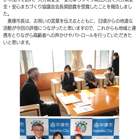
全・安心まちづくり協議会会長奨励賞を受賞したことを報告しまし
環境・衛生
生涯学習・スポーツ・人権
都市整備
手当・助成
健康・医療
観光なび
スポットを探す
市政情報
中国語（繁体字）
韓国語（한국어）
た。
選挙
外国人の方向け情報
奥塚市長は、お祝いの言葉を伝えるとともに、日頃からの地道な
相談・支援・情報
計画・施策
遊ぶ・体験する
グルメ・食べる
中津市について
市役所の紹介
活動が今回の評価につながったと思いますので、これからも地域と連
組織案内
買う・おみやげ
四季のイベント・祭り
携をとりながら高齢者への声かけやパトロールを行っていただきた
地方創生・地域活性化
広報・広聴
いと思います。
移住・定住
行政・計画