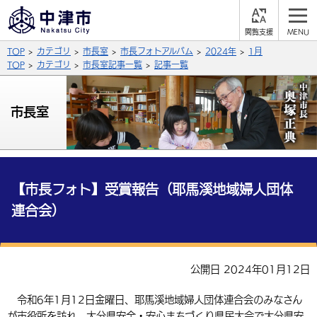
閲
M
覧
E
サイト内検索
文字の大きさ
TOP
カテゴリ
市長室
市長フォトアルバム
2024年
1月
支
N
援
U
TOP
カテゴリ
市長室記事一覧
記事一覧
拡大
標準
縮小
背景色
市長室
公式SNS
黒
青
白
Facebook
X (Twitter)
YouTube
やさしい日本語
総合メニュー
【市長フォト】受賞報告（耶馬溪地域婦人団体
連合会）
ふりがなをつける
くらしの情報
届出・登録・証明
保険・年金
事業者の方へ
よみあげる
公開日 2024年01月12日
福祉・介護
健康・予防
入札・契約
産業・雇用
子育て・教育
言語を選択
令和6年1月12日金曜日、耶馬溪地域婦人団体連合会のみなさん
税金
住宅・インフラ
農林水産業
税金
施設情報
子どもを預ける
観光・移住
英語（English）
中国語（簡体字）
が市役所を訪れ、大分県安全・安心まちづくり県民大会で大分県安