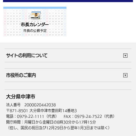
サイトの利用について
このサイトについて
個人情報の取扱い
市役所のご案内
ウェブアクセシビリティ
リンク・著作権
庁舎地図
組織案内
サイトマップ
大分県中津市
中津市へのアクセス
法人番号 2000020442038
〒871-8501 大分県中津市豊田町14番地3
電話：0979-22-1111（代表）
FAX：0979-24-7522（代表）
開庁時間：月曜日から金曜日の8時30分から17時15分
（但し、国民の祝日及び12月29日から翌年1月3日までは除く）