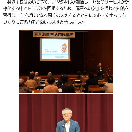
奥塚市長はあいさつで、デジタル化が加速し、商品やサービスが多
環境・衛生
生涯学習・スポーツ・人権
都市整備
手当・助成
健康・医療
様化する中でトラブルを回避するため、講座への参加を通じて知識を
観光なび
スポットを探す
市政情報
中国語（繁体字）
韓国語（한국어）
習得し、自分だけでなく周りの人を守るとともに安心・安全なまち
選挙
外国人の方向け情報
相談・支援・情報
計画・施策
遊ぶ・体験する
グルメ・食べる
中津市について
市役所の紹介
づくりにご協力をお願いしますと話しました。
組織案内
買う・おみやげ
四季のイベント・祭り
地方創生・地域活性化
広報・広聴
移住・定住
行政・計画