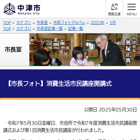
閲
M
覧
E
サイト内検索
文字の大きさ
TOP
カテゴリ
市長室
市長フォトアルバム
2025年
5月
支
N
援
U
TOP
カテゴリ
市長室記事一覧
記事一覧
拡大
標準
縮小
背景色
市長室
公式SNS
黒
青
白
Facebook
X (Twitter)
YouTube
やさしい日本語
総合メニュー
【市長フォト】消費生活市民講座開講式
ふりがなをつける
くらしの情報
届出・登録・証明
保険・年金
事業者の方へ
公開日 2025年05月30日
よみあげる
福祉・介護
健康・予防
入札・契約
産業・雇用
子育て・教育
令和7年5月30日金曜日、市役所で令和7年度消費生活市民講座開
言語を選択
講式および第1回消費生活市民講座が行われました。
税金
住宅・インフラ
農林水産業
税金
施設情報
子どもを預ける
観光・移住
英語（English）
中国語（簡体字）