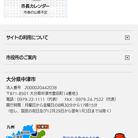
サイトの利用について
このサイトについて
個人情報の取扱い
市役所のご案内
ウェブアクセシビリティ
リンク・著作権
庁舎地図
組織案内
サイトマップ
大分県中津市
中津市へのアクセス
法人番号 2000020442038
〒871-8501 大分県中津市豊田町14番地3
電話：0979-22-1111（代表）
FAX：0979-24-7522（代表）
開庁時間：月曜日から金曜日の8時30分から17時15分
（但し、国民の祝日及び12月29日から翌年1月3日までは除く）