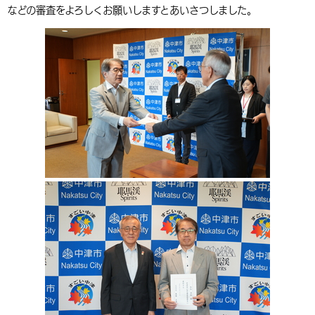
などの審査をよろしくお願いしますとあいさつしました。
環境・衛生
生涯学習・スポーツ・人権
都市整備
手当・助成
健康・医療
観光なび
スポットを探す
市政情報
中国語（繁体字）
韓国語（한국어）
選挙
外国人の方向け情報
相談・支援・情報
計画・施策
遊ぶ・体験する
グルメ・食べる
中津市について
市役所の紹介
組織案内
買う・おみやげ
四季のイベント・祭り
地方創生・地域活性化
広報・広聴
移住・定住
行政・計画