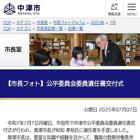
閲
M
覧
E
サイト内検索
文字の大きさ
TOP
カテゴリ
市長室
市長フォトアルバム
2025年
7月
支
N
援
U
TOP
カテゴリ
市長室記事一覧
記事一覧
拡大
標準
縮小
背景色
市長室
公式SNS
黒
青
白
Facebook
X (Twitter)
YouTube
やさしい日本語
総合メニュー
【市長フォト】公平委員会委員選任書交付式
ふりがなをつける
くらしの情報
届出・登録・証明
保険・年金
事業者の方へ
公開日 2025年07月07日
よみあげる
福祉・介護
健康・予防
入札・契約
産業・雇用
子育て・教育
令和7年7月7日月曜日、市役所で中津市公平委員会委員選任書交
言語を選択
付式が行われ、奥塚市長が和知 孝裕氏に選任書を手渡しました。
税金
住宅・インフラ
農林水産業
税金
施設情報
子どもを預ける
観光・移住
英語（English）
中国語（簡体字）
奥塚市長は、豊富な知識や経験を活かして、職員の勤務労働条件