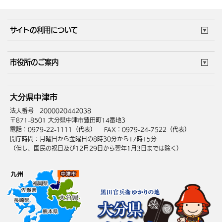
サイトの利用について
このサイトについて
個人情報の取扱い
市役所のご案内
ウェブアクセシビリティ
リンク・著作権
庁舎地図
組織案内
サイトマップ
大分県中津市
中津市へのアクセス
法人番号 2000020442038
〒871-8501 大分県中津市豊田町14番地3
電話：0979-22-1111（代表）
FAX：0979-24-7522（代表）
開庁時間：月曜日から金曜日の8時30分から17時15分
（但し、国民の祝日及び12月29日から翌年1月3日までは除く）