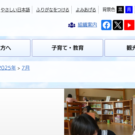
背景色
黒
青
やさしい日本語
ふりがなをつける
よみあげる
組織案内
の方へ
子育て・教育
観
2025年
7月