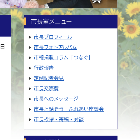
市長室メニュー
市長プロフィール
2日
市長フォトアルバム
市報掲載コラム「つなぐ」
行政報告
定例記者会見
市長交際費
市長へのメッセージ
市長と話そう ふれあい座談会
市長挨拶・寄稿・対談