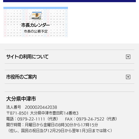
サイトの利用について
このサイトについて
個人情報の取扱い
市役所のご案内
ウェブアクセシビリティ
リンク・著作権
庁舎地図
組織案内
サイトマップ
大分県中津市
中津市へのアクセス
法人番号 2000020442038
〒871-8501 大分県中津市豊田町14番地3
電話：0979-22-1111（代表）
FAX：0979-24-7522（代表）
開庁時間：月曜日から金曜日の8時30分から17時15分
（但し、国民の祝日及び12月29日から翌年1月3日までは除く）