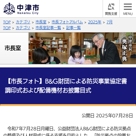
閲
M
覧
E
サイト内検索
文字の大きさ
TOP
カテゴリ
市長室
市長フォトアルバム
2025年
7月
支
N
援
U
TOP
カテゴリ
市長室記事一覧
記事一覧
拡大
標準
縮小
背景色
市長室
公式SNS
黒
青
白
Facebook
X (Twitter)
YouTube
やさしい日本語
総合メニュー
【市長フォト】B&G財団による防災事業協定書
調印式および配備機材お披露目式
ふりがなをつける
くらしの情報
届出・登録・証明
保険・年金
事業者の方へ
よみあげる
公開日 2025年07月28日
福祉・介護
健康・予防
入札・契約
産業・雇用
子育て・教育
言語を選択
令和7年7月28日月曜日、公益財団法人B&G財団による防災拠点
税金
住宅・インフラ
農林水産業
税金
施設情報
子どもを預ける
観光・移住
英語（English）
中国語（簡体字）
の整備及び人材育成に係る支援を目的とした、「防災拠点の設置お