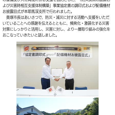
よび災害時相互支援体制構築」事業協定書の調印式および配備機材
環境・衛生
生涯学習・スポーツ・人権
都市整備
手当・助成
健康・医療
観光なび
スポットを探す
市政情報
中国語（繁体字）
韓国語（한국어）
お披露目式が本耶馬渓支所で行われました。
選挙
外国人の方向け情報
奥塚市長はあいさつで、防災・減災に対する活動へ支援をいただ
相談・支援・情報
計画・施策
遊ぶ・体験する
グルメ・食べる
中津市について
市役所の紹介
いていることへの感謝を伝えるとともに、頻発化・激甚化する災害
組織案内
買う・おみやげ
四季のイベント・祭り
対策にしっかりと活用し、災害に対し、より一層取り組みの強化を
地方創生・地域活性化
広報・広聴
おこなっていきたいと話しました。
移住・定住
行政・計画