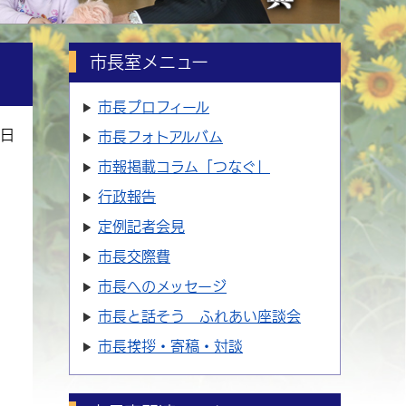
市長室メニュー
市長プロフィール
2日
市長フォトアルバム
市報掲載コラム「つなぐ」
行政報告
定例記者会見
市長交際費
市長へのメッセージ
市長と話そう ふれあい座談会
市長挨拶・寄稿・対談