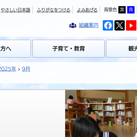
背景色
黒
青
やさしい日本語
ふりがなをつける
よみあげる
組織案内
の方へ
子育て・教育
観
2025年
9月