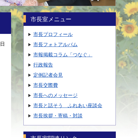
市長室メニュー
市長プロフィール
6日
市長フォトアルバム
市報掲載コラム「つなぐ」
行政報告
定例記者会見
市長交際費
市長へのメッセージ
市長と話そう ふれあい座談会
市長挨拶・寄稿・対談