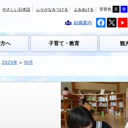
背景色
黒
青
やさしい日本語
ふりがなをつける
よみあげる
組織案内
の方へ
子育て・教育
観
2025年
10月