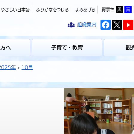
背景色
黒
青
やさしい日本語
ふりがなをつける
よみあげる
組織案内
の方へ
子育て・教育
観
2025年
10月