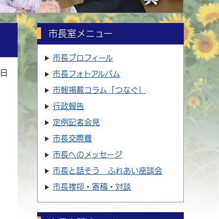
市長室メニュー
市長プロフィール
8日
市長フォトアルバム
市報掲載コラム「つなぐ」
行政報告
定例記者会見
市長交際費
市長へのメッセージ
市長と話そう ふれあい座談会
市長挨拶・寄稿・対談