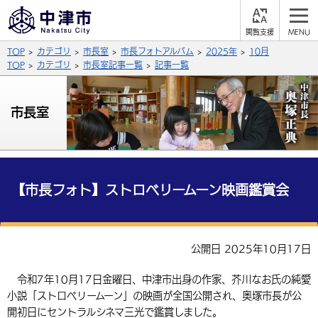
閲
M
覧
E
サイト内検索
文字の大きさ
TOP
カテゴリ
市長室
市長フォトアルバム
2025年
10月
支
N
援
U
TOP
カテゴリ
市長室記事一覧
記事一覧
拡大
標準
縮小
背景色
市長室
公式SNS
黒
青
白
Facebook
X (Twitter)
YouTube
やさしい日本語
総合メニュー
【市長フォト】ストロベリームーン映画鑑賞会
ふりがなをつける
くらしの情報
届出・登録・証明
保険・年金
事業者の方へ
公開日 2025年10月17日
よみあげる
福祉・介護
健康・予防
入札・契約
産業・雇用
子育て・教育
令和7年10月17日金曜日、中津市出身の作家、芥川なお氏の純愛
言語を選択
小説「ストロベリームーン」の映画が全国公開され、奥塚市長が公
税金
住宅・インフラ
農林水産業
税金
施設情報
子どもを預ける
観光・移住
英語（English）
中国語（簡体字）
開初日にセントラルシネマ三光で鑑賞しました。