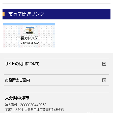
市長室関連リンク
サイトの利用について
このサイトについて
個人情報の取扱い
市役所のご案内
ウェブアクセシビリティ
リンク・著作権
庁舎地図
組織案内
サイトマップ
大分県中津市
中津市へのアクセス
法人番号 2000020442038
〒871-8501 大分県中津市豊田町14番地3