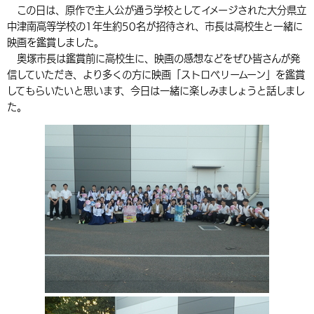
この日は、原作で主人公が通う学校としてイメージされた大分県立
環境・衛生
生涯学習・スポーツ・人権
都市整備
手当・助成
健康・医療
観光なび
スポットを探す
市政情報
中国語（繁体字）
韓国語（한국어）
中津南高等学校の1年生約50名が招待され、市長は高校生と一緒に
映画を鑑賞しました。
選挙
外国人の方向け情報
相談・支援・情報
計画・施策
遊ぶ・体験する
グルメ・食べる
中津市について
市役所の紹介
奥塚市長は鑑賞前に高校生に、映画の感想などをぜひ皆さんが発
組織案内
信していただき、より多くの方に映画「ストロベリームーン」を鑑賞
買う・おみやげ
四季のイベント・祭り
地方創生・地域活性化
広報・広聴
してもらいたいと思います、今日は一緒に楽しみましょうと話しまし
た。
移住・定住
行政・計画