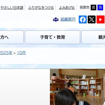
背景色
黒
青
やさしい日本語
ふりがなをつける
よみあげる
組織案内
の方へ
子育て・教育
観
2025年
10月