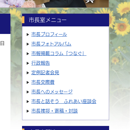
市長室メニュー
市長プロフィール
7日
市長フォトアルバム
市報掲載コラム「つなぐ」
行政報告
定例記者会見
市長交際費
市長へのメッセージ
市長と話そう ふれあい座談会
市長挨拶・寄稿・対談