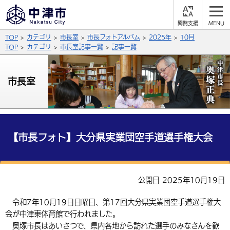
閲
M
覧
E
サイト内検索
文字の大きさ
TOP
カテゴリ
市長室
市長フォトアルバム
2025年
10月
支
N
援
U
TOP
カテゴリ
市長室記事一覧
記事一覧
拡大
標準
縮小
背景色
市長室
公式SNS
黒
青
白
Facebook
X (Twitter)
YouTube
やさしい日本語
総合メニュー
【市長フォト】大分県実業団空手道選手権大会
ふりがなをつける
くらしの情報
届出・登録・証明
保険・年金
事業者の方へ
公開日 2025年10月19日
よみあげる
福祉・介護
健康・予防
入札・契約
産業・雇用
子育て・教育
令和7年10月19日日曜日、第17回大分県実業団空手道選手権大
言語を選択
会が中津東体育館で行われました。
税金
住宅・インフラ
農林水産業
税金
施設情報
子どもを預ける
観光・移住
英語（English）
中国語（簡体字）
奥塚市長はあいさつで、県内各地から訪れた選手のみなさんを歓