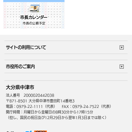
サイトの利用について
このサイトについて
個人情報の取扱い
市役所のご案内
ウェブアクセシビリティ
リンク・著作権
庁舎地図
組織案内
サイトマップ
大分県中津市
中津市へのアクセス
法人番号 2000020442038
〒871-8501 大分県中津市豊田町14番地3
電話：0979-22-1111（代表）
FAX：0979-24-7522（代表）
開庁時間：月曜日から金曜日の8時30分から17時15分
（但し、国民の祝日及び12月29日から翌年1月3日までは除く）