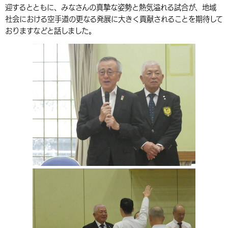
迎するとともに、みなさんの真摯な姿勢と熱気溢れる試合が、地域
環境・衛生
生涯学習・スポーツ・人権
都市整備
手当・助成
健康・医療
観光なび
スポットを探す
市政情報
中国語（繁体字）
韓国語（한국어）
社会における空手道の更なる発展に大きく貢献されることを期待して
おりますなどと話しました。
選挙
外国人の方向け情報
相談・支援・情報
計画・施策
遊ぶ・体験する
グルメ・食べる
中津市について
市役所の紹介
組織案内
買う・おみやげ
四季のイベント・祭り
地方創生・地域活性化
広報・広聴
移住・定住
行政・計画