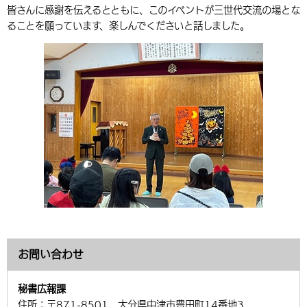
皆さんに感謝を伝えるとともに、このイベントが三世代交流の場とな
環境・衛生
生涯学習・スポーツ・人権
都市整備
手当・助成
健康・医療
観光なび
スポットを探す
市政情報
中国語（繁体字）
韓国語（한국어）
ることを願っています、楽しんでくださいと話しました。
選挙
外国人の方向け情報
相談・支援・情報
計画・施策
遊ぶ・体験する
グルメ・食べる
中津市について
市役所の紹介
組織案内
買う・おみやげ
四季のイベント・祭り
地方創生・地域活性化
広報・広聴
移住・定住
行政・計画
お問い合わせ
秘書広報課
住所：
〒871-8501 大分県中津市豊田町14番地3