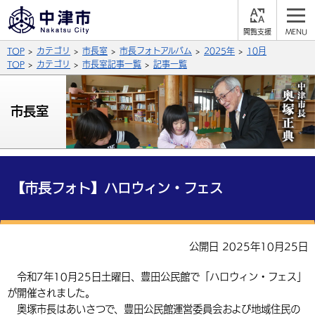
閲
M
覧
E
サイト内検索
文字の大きさ
TOP
カテゴリ
市長室
市長フォトアルバム
2025年
10月
支
N
援
U
TOP
カテゴリ
市長室記事一覧
記事一覧
拡大
標準
縮小
背景色
市長室
公式SNS
黒
青
白
Facebook
X (Twitter)
YouTube
やさしい日本語
総合メニュー
【市長フォト】ハロウィン・フェス
ふりがなをつける
くらしの情報
届出・登録・証明
保険・年金
事業者の方へ
公開日 2025年10月25日
よみあげる
福祉・介護
健康・予防
入札・契約
産業・雇用
子育て・教育
令和7年10月25日土曜日、豊田公民館で「ハロウィン・フェス」
言語を選択
が開催されました。
税金
住宅・インフラ
農林水産業
税金
施設情報
子どもを預ける
観光・移住
英語（English）
中国語（簡体字）
奥塚市長はあいさつで、豊田公民館運営委員会および地域住民の