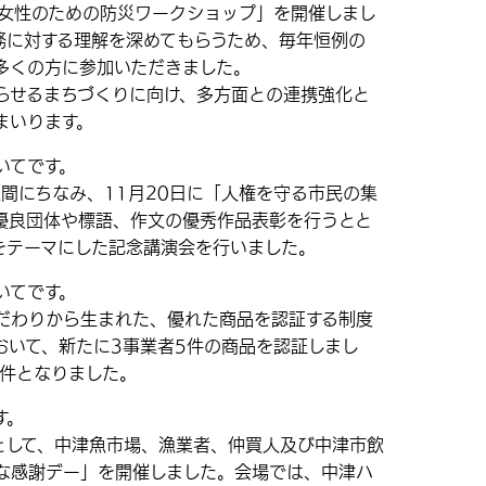
「女性のための防災ワークショップ」を開催しまし
務に対する理解を深めてもらうため、毎年恒例の
多くの方に参加いただきました。
せるまちづくりに向け、多方面との連携強化と
まいります。
いてです。
間にちなみ、11月20日に「人権を守る市民の集
優良団体や標語、作文の優秀作品表彰を行うとと
をテーマにした記念講演会を行いました。
いてです。
わりから生まれた、優れた商品を認証する制度
おいて、新たに3事業者5件の商品を認証しまし
2件となりました。
す。
として、中津魚市場、漁業者、仲買人及び中津市飲
な感謝デー」を開催しました。会場では、中津ハ