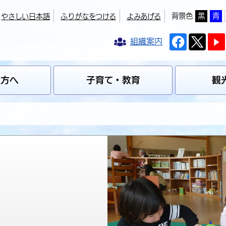
背景色
黒
青
やさしい日本語
ふりがなをつける
よみあげる
組織案内
の方へ
子育て・教育
観