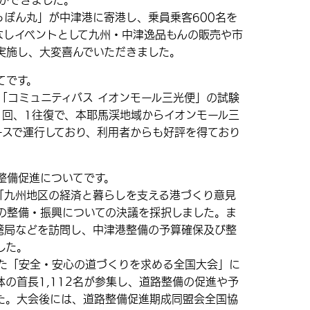
とができました。
っぽん丸」が中津港に寄港し、乗員乗客600名を
なしイベントとして九州・中津逸品もんの販売や市
実施し、大変喜んでいただきました。
てです。
「コミュニティバス イオンモール三光便」の試験
1回、1往復で、本耶馬渓地域からイオンモール三
ースで運行しており、利用者からも好評を得ており
整備促進についてです。
「九州地区の経済と暮らしを支える港づくり意見
の整備・振興についての決議を採択しました。ま
港湾局などを訪問し、中津港整備の予算確保及び整
した。
た「安全・安心の道づくりを求める全国大会」に
の首長1,112名が参集し、道路整備の促進や予
た。大会後には、道路整備促進期成同盟会全国協