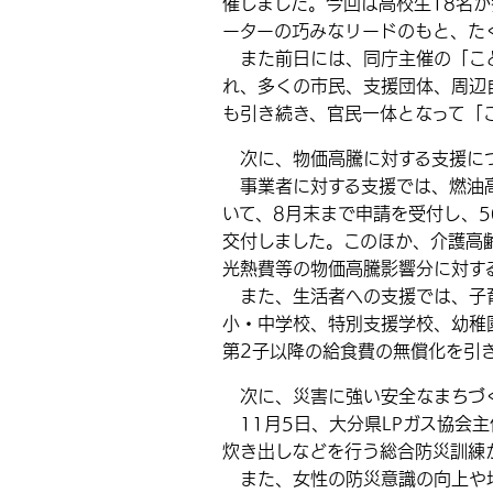
催しました。今回は高校生18名
ーターの巧みなリードのもと、た
また前日には、同庁主催の「こど
れ、多くの市民、支援団体、周辺
も引き続き、官民一体となって「
次に、物価高騰に対する支援に
事業者に対する支援では、燃油高
いて、8月末まで申請を受付し、5
交付しました。このほか、介護高
光熱費等の物価高騰影響分に対す
また、生活者への支援では、子
小・中学校、特別支援学校、幼稚
第2子以降の給食費の無償化を引
次に、災害に強い安全なまちづ
11月5日、大分県LPガス協会主
炊き出しなどを行う総合防災訓練
また、女性の防災意識の向上や地