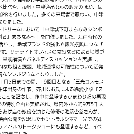
べ比べや、九州・中津逸品もんの販売のほか、は
光PRを行いました。多くの来場者で賑わい、中津
なりました。
・ドリームにおいて「中津城下町まちなみシンポ
創る』まちなみ～」を開催しました。江戸時代の
活かし、地域ブランドの強化や観光振興につなげ
です。サテライトオフィスの開設などによる地域づ
、基調講演やパネルディスカッションを実施し、
的な取組と課題、地域連携の可能性について活発
義なシンポジウムとなりました。
1月5日までの間、19回目となる「三光コスモス
中津出身の作家、芥川なお氏による純愛小説『ス
たことを記念し、作中に登場するひまわり畑の再現
どの特別企画も実施され、県内外から約9万5千人
らあげ店の娘役を演じた俳優の池端杏慈さんが、
映画公開を記念したセントラルシネマ三光での舞
スティバルのトークショーにも登壇するなど、イベ