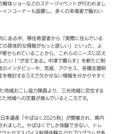
の解体ショーなどのステージイベントが行われまし
トインコーナーも設置し、多くの来場者で賑わい
にある中、移住希望者から「実際に住んでいる
ての具体的な情報がもっと欲しい」といった、よ
が寄せられていることから、これらのニーズに応え
したい！”が全てある。中津で暮らす』を新たに制
者のインタビューや、気候、アクセス、各種支援制
住を検討するうえで欠かせない情報を分かりやすく
た地域おこし協力隊員より、三光地域に定住する
じた地域への定着が進んでいるところです。
。
日本遺産「やばはく2025秋」が開催され、県内
加されました。やばはくでしか体験できない、トレ
アウトドアスパイス料理体験などのプログラムが多