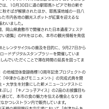
では、10月30日に道の駅耶馬トピアで秋の新そ
に秋そばが解禁されたほか、耶馬溪地域の一目八
った市内各地の観光スポットが紅葉を迎えるな
賑わいました。
日間、岡山県倉敷市で開催された日本遺産フェステ
けい遊覧」のPRをはじめ、本市の観光情報を発信
とレンタサイクルの普及を目的に、9月27日から
グロードデジタルスタンプラリーを開催していま
楽しんでいただくことで滞在時間の延長を図ってま
」の地域団体登録商標10周年記念プロジェクトの
て「中津からあげモニュメント」の完成式典を開
生・大学生を対象にした新メニューコンテストに
まぶし」「キノコっ子アイス」の2品のお披露目も
を通じて、本市の食の魅力を伝える機会となりま
駅なかつレストラン内で販売しています。
市天神の福岡銀行本店広場において「中津からあ