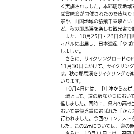
く実施されました。本耶馬渓地域
ば賞味会が開催されたのを皮切り
景や、山国地域の猿飛千壺峡とい
ど、秋の耶馬渓を楽しむ観光客で
また、10月25日・26日の2
ィバルに出展し、日本遺産「やば
しました。
さらに、サイクリングロードのPR
11月30日にかけて、サイクリン
す。秋の耶馬渓をサイクリングで
いります。
10月4日には、「中津からあげ
一環として、道の駅なかつにおい
催しました。同時に、県内の高校
おいて最優秀賞に選ばれた「から
行われました。今回のコンテスト
した。この2品については、道の
さらに、10月11日には、福岡