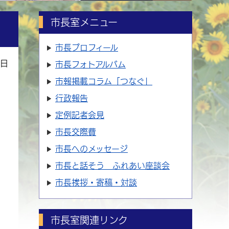
市長室メニュー
市長プロフィール
5日
市長フォトアルバム
市報掲載コラム「つなぐ」
行政報告
定例記者会見
市長交際費
市長へのメッセージ
市長と話そう ふれあい座談会
市長挨拶・寄稿・対談
市長室関連リンク