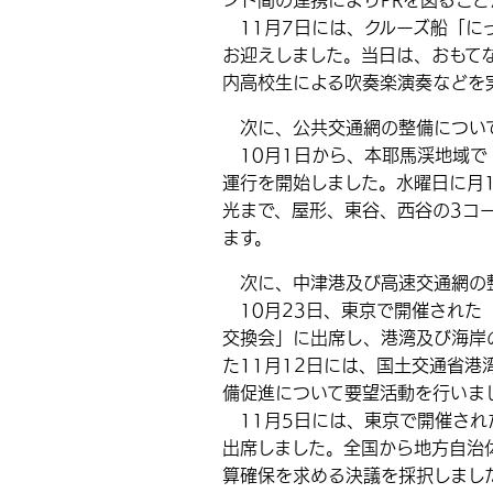
ント間の連携によりPRを図るこ
11月7日には、クルーズ船「に
お迎えしました。当日は、おもて
内高校生による吹奏楽演奏などを
次に、公共交通網の整備につい
10月1日から、本耶馬渓地域で
運行を開始しました。水曜日に月
光まで、屋形、東谷、西谷の3コ
ます。
次に、中津港及び高速交通網の
10月23日、東京で開催された
交換会」に出席し、港湾及び海岸
た11月12日には、国土交通省
備促進について要望活動を行いま
11月5日には、東京で開催され
出席しました。全国から地方自治体
算確保を求める決議を採択しまし