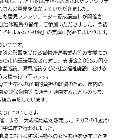
が参加し、こども家庭庁から派遣されたファシリテ
くさんの意見を聴かせていただきました。
も意見ファシリテーター養成講座」が開催さ
自治体職員の皆様にご参加いただきました。今後
こどもまんなか社会」の実現に努めてまいります。
ついてです。
騰の影響を受ける貨物運送事業者等の支援につ
6の市内運送事業者に対し、支援金2,095万円を
齢者施設、保育施設などの社会福祉施設における
る支援も行っています。
育て世帯への経済的負担の軽減のため、市内の
園及び保育園等に通学・通園するこどものうち、
き続き実施しています。
くりについてです。
催による、大規模地震を想定したLPガスの供給や
が中津市で行われました。
域における防災活動への女性参画を促すことを