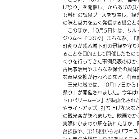
げ祭り」を開催し、からあげの食
も料理の試食ブースを設置し、観
の味と魅力を広く発信する機会と
このほか、10月5日には、リル
ジウム～『つなぐ』まちなみ、『
町割りが残る城下町の景観を守り
ることを目的として開催したもの
くりを行ってきた事例発表のほか
古民家活用やまちなみ保全の具体
な意見交換が行われるなど、有意
三光地域では、10月17日から1
祭り」が開催されました。今年は
トロベリームーン』が映画化され
やライトアップ、打ち上げ花火な
の観光客が訪れました。映画でか
実際にひまわり畑を訪れたほか、
台挨拶や、第18回からあげフェ