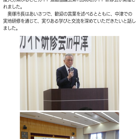
れました。
環境・衛生
生涯学習・スポーツ・人権
都市整備
手当・助成
健康・医療
観光なび
スポットを探す
市政情報
中国語（繁体字）
韓国語（한국어）
奥塚市長はあいさつで、歓迎の言葉を述べるとともに、中津での
選挙
外国人の方向け情報
実地研修を通じて、実りある学びと交流を深めていただきたいと話し
相談・支援・情報
計画・施策
遊ぶ・体験する
グルメ・食べる
中津市について
市役所の紹介
ました。
組織案内
買う・おみやげ
四季のイベント・祭り
地方創生・地域活性化
広報・広聴
移住・定住
行政・計画