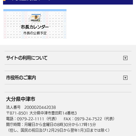
サイトの利用について
このサイトについて
個人情報の取扱い
市役所のご案内
ウェブアクセシビリティ
リンク・著作権
庁舎地図
組織案内
サイトマップ
大分県中津市
中津市へのアクセス
法人番号 2000020442038
〒871-8501 大分県中津市豊田町14番地3
電話：0979-22-1111（代表）
FAX：0979-24-7522（代表）
開庁時間：月曜日から金曜日の8時30分から17時15分
（但し、国民の祝日及び12月29日から翌年1月3日までは除く）