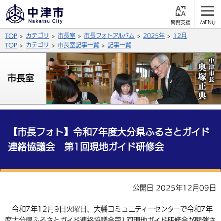
閲
M
覧
E
サイト内検索
文字の大きさ
TOP
カテゴリ
市長室
市長フォトアルバム
2025年
12月
支
N
援
U
TOP
カテゴリ
市長室記事一覧
記事一覧
拡大
標準
縮小
背景色
市長室
公式SNS
黒
青
白
Facebook
X (Twitter)
YouTube
やさしい日本語
総合メニュー
【市長フォト】令和7年度大分県ふるさとガイド
連絡協議会 第1回現地ガイド研修会
ふりがなをつける
くらしの情報
届出・登録・証明
保険・年金
事業者の方へ
よみあげる
公開日 2025年12月09日
福祉・介護
健康・予防
入札・契約
産業・雇用
子育て・教育
言語を選択
令和7年12月9日火曜日、大幡コミュニティーセンターで令和7年
税金
住宅・インフラ
農林水産業
税金
施設情報
子どもを預ける
観光・移住
英語（English）
中国語（簡体字）
度大分県ふるさとガイド連絡協議会第1回現地ガイド研修会が開催さ