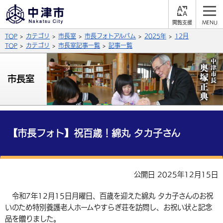
閲
M
覧
E
サイト内検索
文字の大きさ
TOP
カテゴリ
市長室
市長フォトアルバム
2025年
12月
支
N
援
U
TOP
カテゴリ
市長室記事一覧
記事一覧
拡大
標準
縮小
背景色
市長室
公式SNS
黒
青
白
Facebook
X (Twitter)
YouTube
やさしい日本語
総合メニュー
【市長フォト】祝百歳！綿丸 タカ子さん
ふりがなをつける
くらしの情報
届出・登録・証明
保険・年金
事業者の方へ
公開日 2025年12月15日
よみあげる
福祉・介護
健康・予防
入札・契約
産業・雇用
子育て・教育
令和7年12月15日月曜日、百歳を迎えた綿丸 タカ子さんのお祝
言語を選択
いのため特別養護老人ホームやすらぎ荘を訪問し、お祝い状と記念
税金
住宅・インフラ
農林水産業
税金
施設情報
子どもを預ける
観光・移住
英語（English）
中国語（簡体字）
品を贈りました。