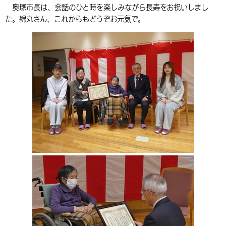
奥塚市長は、会話のひと時を楽しみながら長寿をお祝いしまし
環境・衛生
生涯学習・スポーツ・人権
都市整備
手当・助成
健康・医療
観光なび
スポットを探す
市政情報
中国語（繁体字）
韓国語（한국어）
た。綿丸さん、これからもどうぞお元気で。
選挙
外国人の方向け情報
相談・支援・情報
計画・施策
遊ぶ・体験する
グルメ・食べる
中津市について
市役所の紹介
組織案内
買う・おみやげ
四季のイベント・祭り
地方創生・地域活性化
広報・広聴
移住・定住
行政・計画