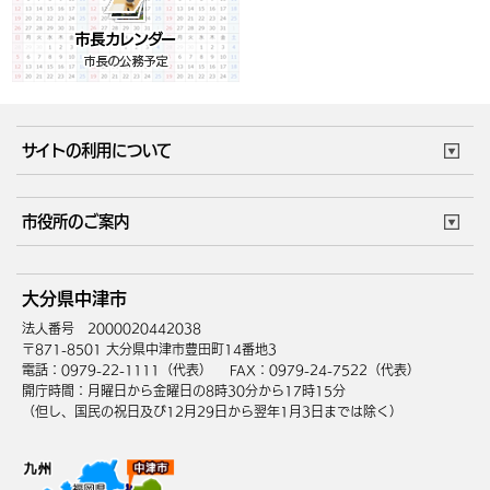
サイトの利用について
このサイトについて
個人情報の取扱い
市役所のご案内
ウェブアクセシビリティ
リンク・著作権
庁舎地図
組織案内
サイトマップ
大分県中津市
中津市へのアクセス
法人番号 2000020442038
〒871-8501 大分県中津市豊田町14番地3
電話：0979-22-1111（代表）
FAX：0979-24-7522（代表）
開庁時間：月曜日から金曜日の8時30分から17時15分
（但し、国民の祝日及び12月29日から翌年1月3日までは除く）