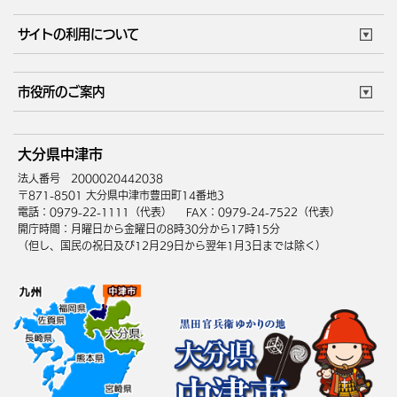
サイトの利用について
このサイトについて
個人情報の取扱い
市役所のご案内
ウェブアクセシビリティ
リンク・著作権
庁舎地図
組織案内
サイトマップ
大分県中津市
中津市へのアクセス
法人番号 2000020442038
〒871-8501 大分県中津市豊田町14番地3
電話：0979-22-1111（代表）
FAX：0979-24-7522（代表）
開庁時間：月曜日から金曜日の8時30分から17時15分
（但し、国民の祝日及び12月29日から翌年1月3日までは除く）