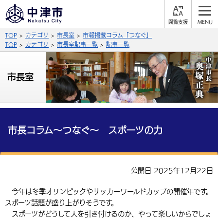
閲
M
覧
E
サイト内検索
文字の大きさ
TOP
カテゴリ
市長室
市報掲載コラム「つなぐ」
支
N
援
U
TOP
カテゴリ
市長室記事一覧
記事一覧
拡大
標準
縮小
背景色
市長室
公式SNS
黒
青
白
Facebook
X (Twitter)
YouTube
やさしい日本語
総合メニュー
市長コラム～つなぐ～ スポーツの力
ふりがなをつける
くらしの情報
届出・登録・証明
保険・年金
事業者の方へ
公開日 2025年12月22日
よみあげる
福祉・介護
健康・予防
入札・契約
産業・雇用
子育て・教育
今年は冬季オリンピックやサッカーワールドカップの開催年です。
言語を選択
スポーツ話題が盛り上がりそうです。
税金
住宅・インフラ
農林水産業
税金
施設情報
子どもを預ける
観光・移住
英語（English）
中国語（簡体字）
スポーツがどうして人を引き付けるのか、やって楽しいからでしょ