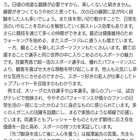
う。日頃の地道な鍛錬が必要ですから、楽しくないと続きません。
環境・衛生
生涯学習・スポーツ・人権
都市整備
手当・助成
健康・医療
観光なび
スポットを探す
市政情報
中国語（繁体字）
韓国語（한국어）
練習がきつくてもうやめたと思っても、次の日の練習に足が向く経
験をした人も多いでしょう。また体を思い切り動かすことで、日常生
選挙
外国人の方向け情報
相談・支援・情報
計画・施策
遊ぶ・体験する
グルメ・食べる
中津市について
市役所の紹介
活のいやなことを忘れ心を解放していく脱ストレス効果もあります。
組織案内
さらに競技を通じて多くの仲間ができます。最近は健康維持のため
買う・おみやげ
四季のイベント・祭り
地方創生・地域活性化
広報・広聴
ウォーキングを始める、またスポーツジムに通う人も増えています。
一方、観ることを楽しむスポーツファンもたくさんいます。観て応
移住・定住
行政・計画
援することで選手と同じ世界の中に入りこめるのもスポーツの魅力
です。技量秀逸で超一流のスポーツ選手は、優れたパフォーマンスに
より、観客を喜ばせ大きな感動を呼び起こします。他人も元気にし幸
せな気持ちにさせるのですから、スポーツ好きの若人が仕事としてト
ッププレイヤーを目指すのもわかります。
例えば、大リーグの大谷選手や山本選手。彼らのプレーは、試合
がテレビで放映され、今やそのパフォーマンスが個々のファンの日
常生活の一部になったかのように身近なものに感じられています。多
くの人が二人の活躍を話題にし、まるで家族のような視線で応援し
ています。両選手ともプレッシャーをものともせず期待に応え存在
価値を一段と高め、スポーツの持つ力を実証しています。
「先づ獣身を成して後に人心を養う」は福澤諭吉の言葉。先生も