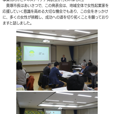
奥塚市長はあいさつで、この発表会は、地域全体で女性起業家を
環境・衛生
生涯学習・スポーツ・人権
都市整備
手当・助成
健康・医療
観光なび
スポットを探す
市政情報
中国語（繁体字）
韓国語（한국어）
応援していく意識を高める大切な機会でもあり、この会をきっかけ
選挙
外国人の方向け情報
に、多くの女性が挑戦し、成功への道を切り拓くことを願っており
相談・支援・情報
計画・施策
遊ぶ・体験する
グルメ・食べる
中津市について
市役所の紹介
ますと話しました。
組織案内
買う・おみやげ
四季のイベント・祭り
地方創生・地域活性化
広報・広聴
移住・定住
行政・計画