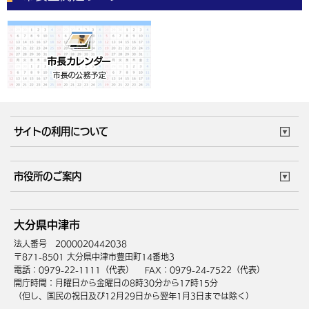
サイトの利用について
このサイトについて
個人情報の取扱い
市役所のご案内
ウェブアクセシビリティ
リンク・著作権
庁舎地図
組織案内
サイトマップ
大分県中津市
中津市へのアクセス
法人番号 2000020442038
〒871-8501 大分県中津市豊田町14番地3
電話：0979-22-1111（代表）
FAX：0979-24-7522（代表）
開庁時間：月曜日から金曜日の8時30分から17時15分
（但し、国民の祝日及び12月29日から翌年1月3日までは除く）