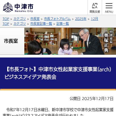
閲
M
覧
E
サイト内検索
文字の大きさ
TOP
カテゴリ
市長室
市長フォトアルバム
2025年
12月
支
N
援
U
TOP
カテゴリ
市長室記事一覧
記事一覧
拡大
標準
縮小
背景色
市長室
公式SNS
黒
青
白
Facebook
X (Twitter)
YouTube
やさしい日本語
総合メニュー
【市長フォト】中津市女性起業家支援事業(arch)
ビジネスアイデア発表会
ふりがなをつける
くらしの情報
届出・登録・証明
保険・年金
事業者の方へ
よみあげる
公開日 2025年12月17日
福祉・介護
健康・予防
入札・契約
産業・雇用
子育て・教育
言語を選択
令和7年12月17日水曜日、新中津市学校で中津市女性起業家支援
税金
住宅・インフラ
農林水産業
税金
施設情報
子どもを預ける
観光・移住
英語（English）
中国語（簡体字）
事業(arch)ビジネスアイデア発表会が行われました。