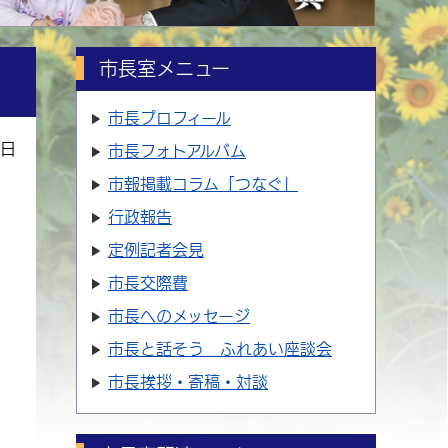
市長室メニュー
市長プロフィール
5日
市長フォトアルバム
市報掲載コラム「つなぐ」
行政報告
定例記者会見
市長交際費
市長へのメッセージ
市長と話そう ふれあい座談会
市長挨拶・寄稿・対談