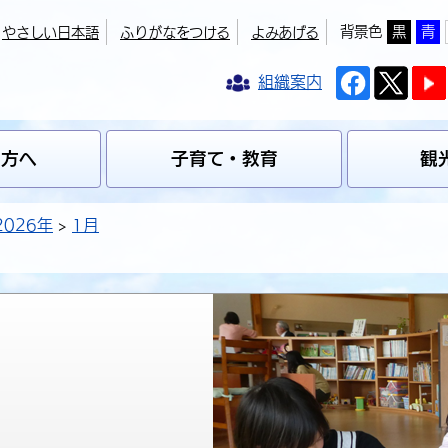
背景色
黒
青
やさしい日本語
ふりがなをつける
よみあげる
組織案内
の方へ
子育て・教育
観
2026年
1月