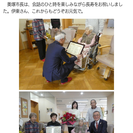
奥塚市長は、会話のひと時を楽しみながら長寿をお祝いしまし
環境・衛生
生涯学習・スポーツ・人権
都市整備
手当・助成
健康・医療
観光なび
スポットを探す
市政情報
中国語（繁体字）
韓国語（한국어）
た。伊東さん、これからもどうぞお元気で。
選挙
外国人の方向け情報
相談・支援・情報
計画・施策
遊ぶ・体験する
グルメ・食べる
中津市について
市役所の紹介
組織案内
買う・おみやげ
四季のイベント・祭り
地方創生・地域活性化
広報・広聴
移住・定住
行政・計画