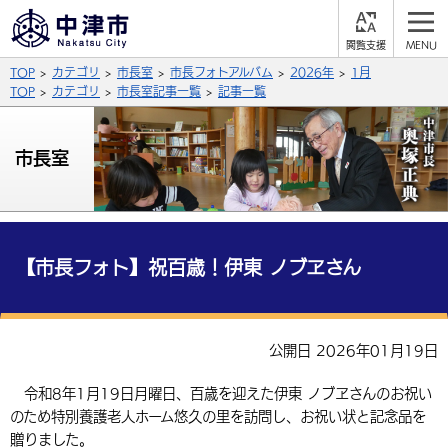
閲
M
覧
E
サイト内検索
文字の大きさ
TOP
カテゴリ
市長室
市長フォトアルバム
2026年
1月
支
N
援
U
TOP
カテゴリ
市長室記事一覧
記事一覧
拡大
標準
縮小
背景色
市長室
公式SNS
黒
青
白
Facebook
X (Twitter)
YouTube
やさしい日本語
総合メニュー
【市長フォト】祝百歳！伊東 ノブヱさん
ふりがなをつける
くらしの情報
届出・登録・証明
保険・年金
事業者の方へ
公開日 2026年01月19日
よみあげる
福祉・介護
健康・予防
入札・契約
産業・雇用
子育て・教育
令和8年1月19日月曜日、百歳を迎えた伊東 ノブヱさんのお祝い
言語を選択
のため特別養護老人ホーム悠久の里を訪問し、お祝い状と記念品を
税金
住宅・インフラ
農林水産業
税金
施設情報
子どもを預ける
観光・移住
英語（English）
中国語（簡体字）
贈りました。