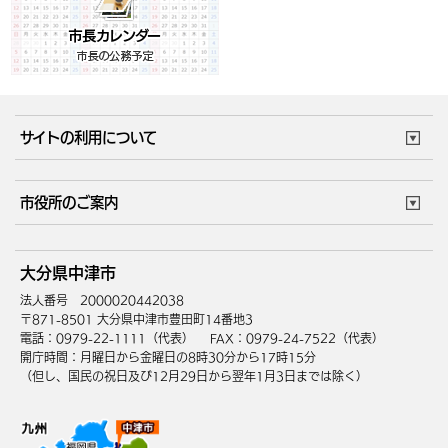
サイトの利用について
このサイトについて
個人情報の取扱い
市役所のご案内
ウェブアクセシビリティ
リンク・著作権
庁舎地図
組織案内
サイトマップ
大分県中津市
中津市へのアクセス
法人番号 2000020442038
〒871-8501 大分県中津市豊田町14番地3
電話：0979-22-1111（代表）
FAX：0979-24-7522（代表）
開庁時間：月曜日から金曜日の8時30分から17時15分
（但し、国民の祝日及び12月29日から翌年1月3日までは除く）