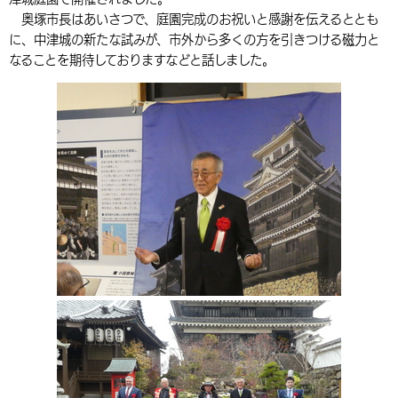
奥塚市長はあいさつで、庭園完成のお祝いと感謝を伝えるととも
環境・衛生
生涯学習・スポーツ・人権
都市整備
手当・助成
健康・医療
観光なび
スポットを探す
市政情報
中国語（繁体字）
韓国語（한국어）
に、中津城の新たな試みが、市外から多くの方を引きつける磁力と
選挙
外国人の方向け情報
なることを期待しておりますなどと話しました。
相談・支援・情報
計画・施策
遊ぶ・体験する
グルメ・食べる
中津市について
市役所の紹介
組織案内
買う・おみやげ
四季のイベント・祭り
地方創生・地域活性化
広報・広聴
移住・定住
行政・計画