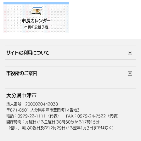
サイトの利用について
このサイトについて
個人情報の取扱い
市役所のご案内
ウェブアクセシビリティ
リンク・著作権
庁舎地図
組織案内
サイトマップ
大分県中津市
中津市へのアクセス
法人番号 2000020442038
〒871-8501 大分県中津市豊田町14番地3
電話：0979-22-1111（代表）
FAX：0979-24-7522（代表）
開庁時間：月曜日から金曜日の8時30分から17時15分
（但し、国民の祝日及び12月29日から翌年1月3日までは除く）