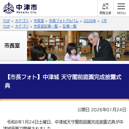
閲
M
覧
E
サイト内検索
文字の大きさ
TOP
カテゴリ
市長室
市長フォトアルバム
2026年
1月
支
N
援
U
TOP
カテゴリ
市長室記事一覧
記事一覧
拡大
標準
縮小
背景色
市長室
公式SNS
黒
青
白
Facebook
X (Twitter)
YouTube
やさしい日本語
総合メニュー
【市長フォト】中津城 天守閣前庭園完成披露式
典
ふりがなをつける
くらしの情報
届出・登録・証明
保険・年金
事業者の方へ
よみあげる
公開日 2026年01月24日
福祉・介護
健康・予防
入札・契約
産業・雇用
子育て・教育
言語を選択
令和8年1月24日土曜日、中津城天守閣前庭園完成披露式典が中
税金
住宅・インフラ
農林水産業
税金
施設情報
子どもを預ける
観光・移住
英語（English）
中国語（簡体字）
津城庭園で開催されました。