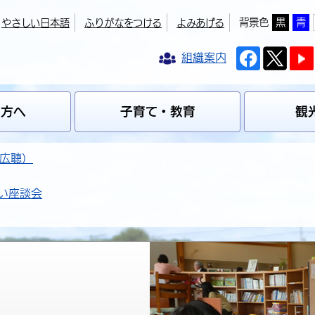
背景色
黒
青
やさしい日本語
ふりがなをつける
よみあげる
組織案内
の方へ
子育て・教育
観
広聴）
い座談会