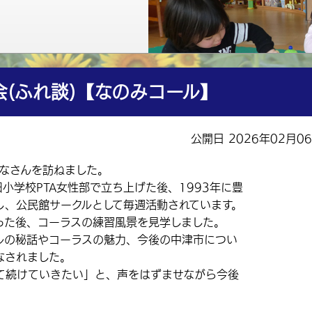
(ふれ談)【なのみコール】
公開日 2026年02月0
なさんを訪ねました。
小学校PTA女性部で立ち上げ
た後、1993年に豊
立し、公民館サークルとして毎週活動されてい
ます。
た後、コーラスの練習風景を見学しま
した。
の秘話やコーラスの魅力、今後の中津市につい
なされました。
続けていきたい」と、声をはずませながら今後