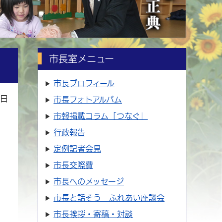
市長室メニュー
市長プロフィール
6日
市長フォトアルバム
市報掲載コラム「つなぐ」
行政報告
定例記者会見
市長交際費
市長へのメッセージ
市長と話そう ふれあい座談会
市長挨拶・寄稿・対談