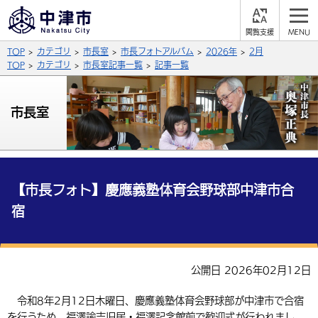
閲
M
覧
E
サイト内検索
文字の大きさ
TOP
カテゴリ
市長室
市長フォトアルバム
2026年
2月
支
N
援
U
TOP
カテゴリ
市長室記事一覧
記事一覧
拡大
標準
縮小
背景色
市長室
公式SNS
黒
青
白
Facebook
X (Twitter)
YouTube
やさしい日本語
総合メニュー
【市長フォト】慶應義塾体育会野球部中津市合
宿
ふりがなをつける
くらしの情報
届出・登録・証明
保険・年金
事業者の方へ
よみあげる
公開日 2026年02月12日
福祉・介護
健康・予防
入札・契約
産業・雇用
子育て・教育
言語を選択
令和8年2月12日木曜日、慶應義塾体育会野球部が中津市で合宿
税金
住宅・インフラ
農林水産業
税金
施設情報
子どもを預ける
観光・移住
英語（English）
中国語（簡体字）
を行うため、福澤諭吉旧居・福澤記念館前で歓迎式が行われまし