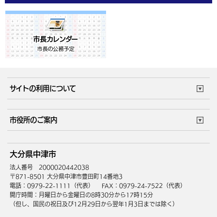
サイトの利用について
このサイトについて
個人情報の取扱い
市役所のご案内
ウェブアクセシビリティ
リンク・著作権
庁舎地図
組織案内
サイトマップ
大分県中津市
中津市へのアクセス
法人番号 2000020442038
〒871-8501 大分県中津市豊田町14番地3
電話：0979-22-1111（代表）
FAX：0979-24-7522（代表）
開庁時間：月曜日から金曜日の8時30分から17時15分
（但し、国民の祝日及び12月29日から翌年1月3日までは除く）