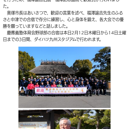
た。
環境・衛生
生涯学習・スポーツ・人権
都市整備
手当・助成
健康・医療
観光なび
スポットを探す
市政情報
中国語（繁体字）
韓国語（한국어）
奥塚市長はあいさつで、歓迎の言葉を述べ、福澤諭吉先生のふる
選挙
外国人の方向け情報
さと中津での合宿で存分に練習し、心と身体を鍛え、各大会での優
相談・支援・情報
計画・施策
遊ぶ・体験する
グルメ・食べる
中津市について
市役所の紹介
勝を願っていますなどと話しました。
組織案内
買う・おみやげ
四季のイベント・祭り
慶應義塾体育会野球部の合宿は本日2月12日木曜日から14日土曜
地方創生・地域活性化
広報・広聴
日までの3日間、ダイハツ九州スタジアムで行われます。
移住・定住
行政・計画