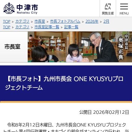
閲
M
覧
E
サイト内検索
文字の大きさ
TOP
カテゴリ
市長室
市長フォトアルバム
2026年
2月
支
N
援
U
TOP
カテゴリ
市長室記事一覧
記事一覧
拡大
標準
縮小
背景色
市長室
公式SNS
黒
青
白
Facebook
X (Twitter)
YouTube
やさしい日本語
総合メニュー
【市長フォト】九州市長会 ONE KYUSYUプロ
ジェクトチーム
ふりがなをつける
くらしの情報
届出・登録・証明
保険・年金
事業者の方へ
よみあげる
公開日 2026年02月12日
福祉・介護
健康・予防
入札・契約
産業・雇用
子育て・教育
言語を選択
令和8年2月12日木曜日、九州市長会ONE KYUSYUプロジェク
税金
住宅・インフラ
農林水産業
税金
施設情報
子どもを預ける
観光・移住
英語（English）
中国語（簡体字）
トチーム第4回行政運営・まちづくり部会がオンラインで行われ、当