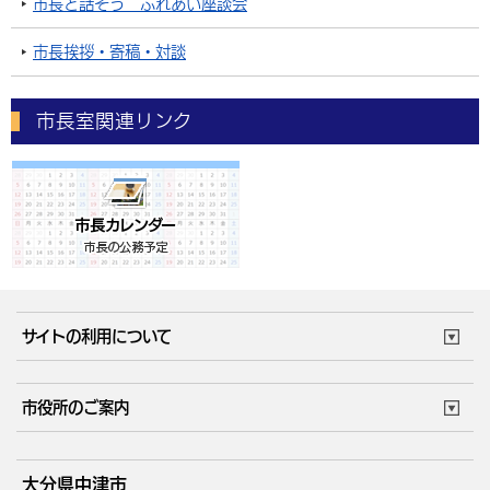
市長と話そう ふれあい座談会
市長挨拶・寄稿・対談
市長室関連リンク
サイトの利用について
このサイトについて
個人情報の取扱い
市役所のご案内
ウェブアクセシビリティ
リンク・著作権
庁舎地図
組織案内
サイトマップ
大分県中津市