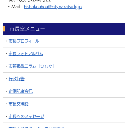
E-Mail：
hishokouhou@city.nakatsu.lg.jp
市長室メニュー
市長プロフィール
市長フォトアルバム
市報掲載コラム「つなぐ」
行政報告
定例記者会見
市長交際費
市長へのメッセージ