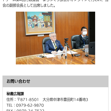
会の副部会長として出席しました。
環境・衛生
生涯学習・スポーツ・人権
都市整備
手当・助成
健康・医療
観光なび
スポットを探す
市政情報
中国語（繁体字）
韓国語（한국어）
選挙
外国人の方向け情報
相談・支援・情報
計画・施策
遊ぶ・体験する
グルメ・食べる
中津市について
市役所の紹介
組織案内
買う・おみやげ
四季のイベント・祭り
地方創生・地域活性化
広報・広聴
移住・定住
行政・計画
お問い合わせ
秘書広報課
住所：
〒871-8501 大分県中津市豊田町14番地3
TEL：
0979-62-9870
FAX：
0979-24-7522