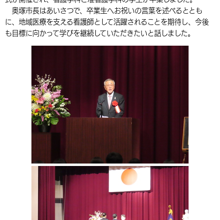
奥塚市長はあいさつで、卒業生へお祝いの言葉を述べるととも
環境・衛生
生涯学習・スポーツ・人権
都市整備
手当・助成
健康・医療
観光なび
スポットを探す
市政情報
中国語（繁体字）
韓国語（한국어）
に、地域医療を支える看護師として活躍されることを期待し、今後
選挙
外国人の方向け情報
も目標に向かって学びを継続していただきたいと話しました。
相談・支援・情報
計画・施策
遊ぶ・体験する
グルメ・食べる
中津市について
市役所の紹介
組織案内
買う・おみやげ
四季のイベント・祭り
地方創生・地域活性化
広報・広聴
移住・定住
行政・計画