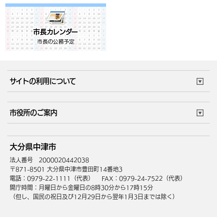
サイトの利用について
このサイトについて
個人情報の取扱い
市役所のご案内
ウェブアクセシビリティ
リンク・著作権
庁舎地図
組織案内
サイトマップ
大分県中津市
中津市へのアクセス
法人番号 2000020442038
〒871-8501 大分県中津市豊田町14番地3
電話：0979-22-1111（代表）
FAX：0979-24-7522（代表）
開庁時間：月曜日から金曜日の8時30分から17時15分
（但し、国民の祝日及び12月29日から翌年1月3日までは除く）