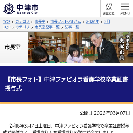
閲
M
覧
E
サイト内検索
文字の大きさ
TOP
カテゴリ
市長室
市長フォトアルバム
2026年
3月
支
N
援
U
TOP
カテゴリ
市長室記事一覧
記事一覧
拡大
標準
縮小
背景色
市長室
公式SNS
黒
青
白
Facebook
X (Twitter)
YouTube
やさしい日本語
総合メニュー
【市長フォト】中津ファビオラ看護学校卒業証書
授与式
ふりがなをつける
くらしの情報
届出・登録・証明
保険・年金
事業者の方へ
よみあげる
公開日 2026年03月07日
福祉・介護
健康・予防
入札・契約
産業・雇用
子育て・教育
言語を選択
令和8年3月7日土曜日、中津ファビオラ看護学校で卒業証書授与
税金
住宅・インフラ
農林水産業
税金
施設情報
子どもを預ける
観光・移住
英語（English）
中国語（簡体字）
式が開催され、看護学科と准看護学科の学生が卒業しました。