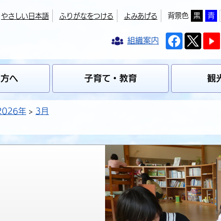
背景色
黒
青
やさしい日本語
ふりがなをつける
よみあげる
組織案内
の方へ
子育て・教育
観
2026年
3月