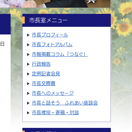
市長室メニュー
市長プロフィール
9日
市長フォトアルバム
市報掲載コラム「つなぐ」
行政報告
定例記者会見
市長交際費
市長へのメッセージ
市長と話そう ふれあい座談会
市長挨拶・寄稿・対談