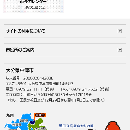
サイトの利用について
このサイトについて
個人情報の取扱い
市役所のご案内
ウェブアクセシビリティ
リンク・著作権
庁舎地図
組織案内
サイトマップ
大分県中津市
中津市へのアクセス
法人番号 2000020442038
〒871-8501 大分県中津市豊田町14番地3
電話：0979-22-1111（代表）
FAX：0979-24-7522（代表）
開庁時間：月曜日から金曜日の8時30分から17時15分
（但し、国民の祝日及び12月29日から翌年1月3日までは除く）