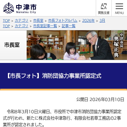
閲
M
覧
E
サイト内検索
文字の大きさ
TOP
カテゴリ
市長室
市長フォトアルバム
2026年
3月
支
N
援
U
TOP
カテゴリ
市長室記事一覧
記事一覧
拡大
標準
縮小
背景色
市長室
公式SNS
黒
青
白
Facebook
X (Twitter)
YouTube
やさしい日本語
総合メニュー
【市長フォト】消防団協力事業所認定式
ふりがなをつける
くらしの情報
届出・登録・証明
保険・年金
事業者の方へ
公開日 2026年03月10日
よみあげる
福祉・介護
健康・予防
入札・契約
産業・雇用
子育て・教育
令和8年3月10日火曜日、市役所で中津市消防団協力事業所認定
言語を選択
式が行われ、新たに株式会社中津急行、有限会社若草工務店の2事
税金
住宅・インフラ
農林水産業
税金
施設情報
子どもを預ける
観光・移住
英語（English）
中国語（簡体字）
業所が認定されました。