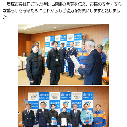
奥塚市長は日ごろの活動に感謝の言葉を伝え、市民の安全・安心
環境・衛生
生涯学習・スポーツ・人権
都市整備
手当・助成
健康・医療
観光なび
スポットを探す
市政情報
中国語（繁体字）
韓国語（한국어）
な暮らしを守るためにこれからもご協力をお願いしますと話しまし
た。
選挙
外国人の方向け情報
相談・支援・情報
計画・施策
遊ぶ・体験する
グルメ・食べる
中津市について
市役所の紹介
組織案内
買う・おみやげ
四季のイベント・祭り
地方創生・地域活性化
広報・広聴
移住・定住
行政・計画