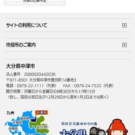
サイトの利用について
このサイトについて
個人情報の取扱い
市役所のご案内
ウェブアクセシビリティ
リンク・著作権
庁舎地図
組織案内
サイトマップ
大分県中津市
中津市へのアクセス
法人番号 2000020442038
〒871-8501 大分県中津市豊田町14番地3
電話：0979-22-1111（代表）
FAX：0979-24-7522（代表）
開庁時間：月曜日から金曜日の8時30分から17時15分
（但し、国民の祝日及び12月29日から翌年1月3日までは除く）