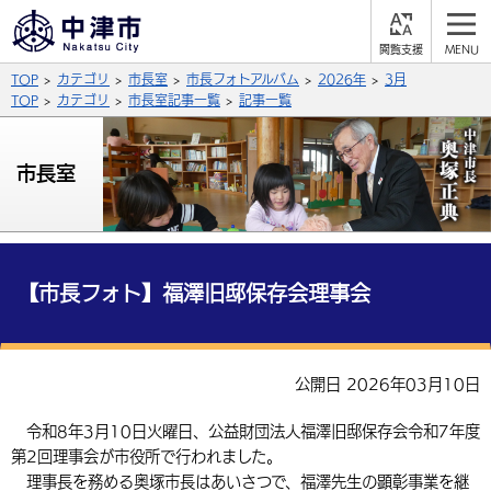
閲
M
覧
E
サイト内検索
文字の大きさ
TOP
カテゴリ
市長室
市長フォトアルバム
2026年
3月
支
N
援
U
TOP
カテゴリ
市長室記事一覧
記事一覧
拡大
標準
縮小
背景色
市長室
公式SNS
黒
青
白
Facebook
X (Twitter)
YouTube
やさしい日本語
総合メニュー
【市長フォト】福澤旧邸保存会理事会
ふりがなをつける
くらしの情報
届出・登録・証明
保険・年金
事業者の方へ
公開日 2026年03月10日
よみあげる
福祉・介護
健康・予防
入札・契約
産業・雇用
子育て・教育
令和8年3月10日火曜日、公益財団法人福澤旧邸保存会令和7年度
言語を選択
第2回理事会が市役所で行われました。
税金
住宅・インフラ
農林水産業
税金
施設情報
子どもを預ける
観光・移住
英語（English）
中国語（簡体字）
理事長を務める奥塚市長はあいさつで、福澤先生の顕彰事業を継