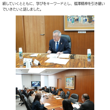
続していくとともに、学びをキーワードとし、福澤精神を引き継い
環境・衛生
生涯学習・スポーツ・人権
都市整備
手当・助成
健康・医療
観光なび
スポットを探す
市政情報
中国語（繁体字）
韓国語（한국어）
でいきたいと話しました。
選挙
外国人の方向け情報
相談・支援・情報
計画・施策
遊ぶ・体験する
グルメ・食べる
中津市について
市役所の紹介
組織案内
買う・おみやげ
四季のイベント・祭り
地方創生・地域活性化
広報・広聴
移住・定住
行政・計画