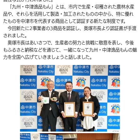
「九州・中津逸品もん」とは、市内で生産・収穫された農林水産
環境・衛生
生涯学習・スポーツ・人権
都市整備
手当・助成
健康・医療
観光なび
スポットを探す
市政情報
中国語（繁体字）
韓国語（한국어）
品や、それらを活用して製造・加工されたものの中から、特に優れ
選挙
外国人の方向け情報
たものを中津市を代表する商品として認証する新たな制度です。
相談・支援・情報
計画・施策
遊ぶ・体験する
グルメ・食べる
中津市について
市役所の紹介
今回新たに2事業者の3商品を認証し、奥塚市長より認証書が手渡
組織案内
買う・おみやげ
四季のイベント・祭り
されました。
地方創生・地域活性化
広報・広聴
奥塚市長はあいさつで、生産者の努力と挑戦に敬意を表し、今後
移住・定住
行政・計画
もふるさと納税などを通じて、一緒になって九州・中津逸品もんの魅
力を全国へ広げていきましょうと話しました。