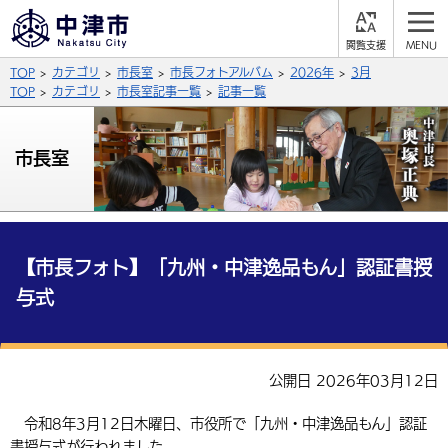
閲
M
覧
E
サイト内検索
文字の大きさ
TOP
カテゴリ
市長室
市長フォトアルバム
2026年
3月
支
N
援
U
TOP
カテゴリ
市長室記事一覧
記事一覧
拡大
標準
縮小
背景色
市長室
公式SNS
黒
青
白
Facebook
X (Twitter)
YouTube
やさしい日本語
総合メニュー
【市長フォト】「九州・中津逸品もん」認証書授
与式
ふりがなをつける
くらしの情報
届出・登録・証明
保険・年金
事業者の方へ
よみあげる
公開日 2026年03月12日
福祉・介護
健康・予防
入札・契約
産業・雇用
子育て・教育
言語を選択
令和8年3月12日木曜日、市役所で「九州・中津逸品もん」認証
税金
住宅・インフラ
農林水産業
税金
施設情報
子どもを預ける
観光・移住
英語（English）
中国語（簡体字）
書授与式が行われました。