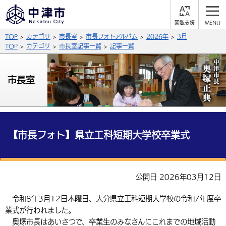
閲
M
覧
E
サイト内検索
文字の大きさ
TOP
カテゴリ
市長室
市長フォトアルバム
2026年
3月
支
N
援
U
TOP
カテゴリ
市長室記事一覧
記事一覧
拡大
標準
縮小
背景色
市長室
公式SNS
黒
青
白
Facebook
X (Twitter)
YouTube
やさしい日本語
総合メニュー
【市長フォト】県立工科短期大学校卒業式
ふりがなをつける
くらしの情報
届出・登録・証明
保険・年金
事業者の方へ
公開日 2026年03月12日
よみあげる
福祉・介護
健康・予防
入札・契約
産業・雇用
子育て・教育
令和8年3月12日木曜日、大分県立工科短期大学校の令和7年度卒
言語を選択
業式が行われました。
税金
住宅・インフラ
農林水産業
税金
施設情報
子どもを預ける
観光・移住
英語（English）
中国語（簡体字）
奥塚市長はあいさつで、卒業生のみなさんにこれまでの地域活動