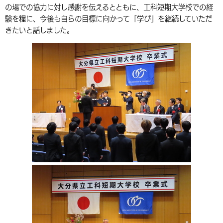
の場での協力に対し感謝を伝えるとともに、工科短期大学校での経
環境・衛生
生涯学習・スポーツ・人権
都市整備
手当・助成
健康・医療
観光なび
スポットを探す
市政情報
中国語（繁体字）
韓国語（한국어）
験を糧に、今後も自らの目標に向かって「学び」を継続していただ
きたいと話しました。
選挙
外国人の方向け情報
相談・支援・情報
計画・施策
遊ぶ・体験する
グルメ・食べる
中津市について
市役所の紹介
組織案内
買う・おみやげ
四季のイベント・祭り
地方創生・地域活性化
広報・広聴
移住・定住
行政・計画