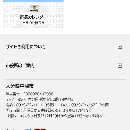
サイトの利用について
このサイトについて
個人情報の取扱い
市役所のご案内
ウェブアクセシビリティ
リンク・著作権
庁舎地図
組織案内
サイトマップ
大分県中津市
中津市へのアクセス
法人番号 2000020442038
〒871-8501 大分県中津市豊田町14番地3
電話：0979-22-1111（代表）
FAX：0979-24-7522（代表）
開庁時間：月曜日から金曜日の8時30分から17時15分
（但し、国民の祝日及び12月29日から翌年1月3日までは除く）