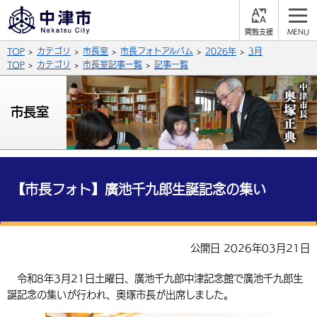
閲
M
覧
E
サイト内検索
文字の大きさ
TOP
カテゴリ
市長室
市長フォトアルバム
2026年
3月
支
N
援
U
TOP
カテゴリ
市長室記事一覧
記事一覧
拡大
標準
縮小
背景色
市長室
公式SNS
黒
青
白
Facebook
X (Twitter)
YouTube
やさしい日本語
総合メニュー
【市長フォト】廣池千九郎生誕記念の集い
ふりがなをつける
くらしの情報
届出・登録・証明
保険・年金
事業者の方へ
公開日 2026年03月21日
よみあげる
福祉・介護
健康・予防
入札・契約
産業・雇用
子育て・教育
令和8年3月21日土曜日、廣池千九郎中津記念館で廣池千九郎生
言語を選択
誕記念の集いが行われ、奥塚市長が出席しました。
税金
住宅・インフラ
農林水産業
税金
施設情報
子どもを預ける
観光・移住
英語（English）
中国語（簡体字）