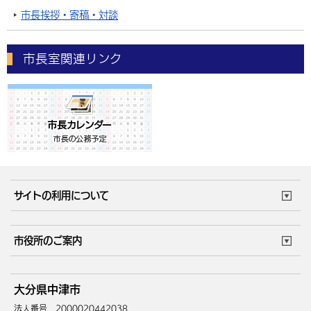
市長挨拶・寄稿・対談
市長室関連リンク
サイトの利用について
このサイトについて
個人情報の取扱い
市役所のご案内
ウェブアクセシビリティ
リンク・著作権
庁舎地図
組織案内
サイトマップ
大分県中津市
中津市へのアクセス
法人番号 2000020442038