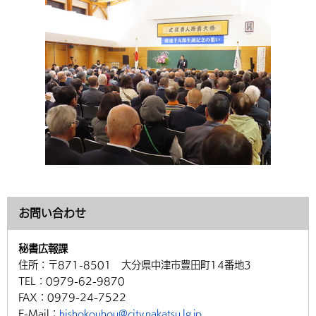
環境・衛生
生涯学習・スポーツ・人権
都市整備
手当・助成
健康・医療
観光なび
スポットを探す
市政情報
中国語（繁体字）
韓国語（한국어）
選挙
外国人の方向け情報
相談・支援・情報
計画・施策
遊ぶ・体験する
グルメ・食べる
中津市について
市役所の紹介
組織案内
買う・おみやげ
四季のイベント・祭り
地方創生・地域活性化
広報・広聴
移住・定住
行政・計画
お問い合わせ
秘書広報課
住所：
〒871-8501 大分県中津市豊田町14番地3
TEL：
0979-62-9870
FAX：
0979-24-7522
E-Mail：
hishokouhou@city.nakatsu.lg.jp