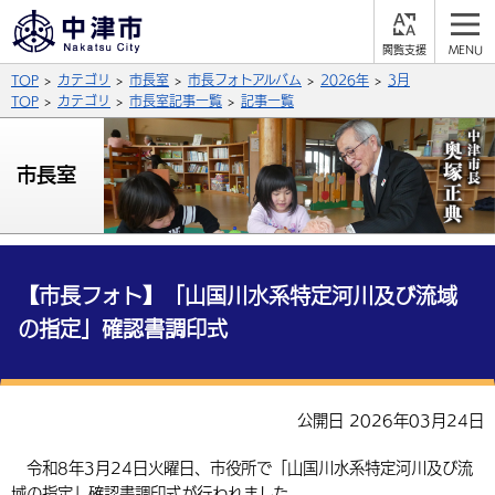
閲
M
覧
E
サイト内検索
文字の大きさ
TOP
カテゴリ
市長室
市長フォトアルバム
2026年
3月
支
N
援
U
TOP
カテゴリ
市長室記事一覧
記事一覧
拡大
標準
縮小
背景色
市長室
公式SNS
黒
青
白
Facebook
X (Twitter)
YouTube
やさしい日本語
総合メニュー
【市長フォト】「山国川水系特定河川及び流域
の指定」確認書調印式
ふりがなをつける
くらしの情報
届出・登録・証明
保険・年金
事業者の方へ
よみあげる
公開日 2026年03月24日
福祉・介護
健康・予防
入札・契約
産業・雇用
子育て・教育
言語を選択
令和8年3月24日火曜日、市役所で「山国川水系特定河川及び流
税金
住宅・インフラ
農林水産業
税金
施設情報
子どもを預ける
観光・移住
英語（English）
中国語（簡体字）
域の指定」確認書調印式が行われました。