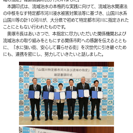
本調印式は、流域治水の本格的な実践に向けて、流域治水関連法
環境・衛生
生涯学習・スポーツ・人権
都市整備
手当・助成
健康・医療
観光なび
スポットを探す
市政情報
中国語（繁体字）
韓国語（한국어）
の中核をなす特定都市河川浸水被害対策法等に基づき、山国川水系
選挙
外国人の方向け情報
山国川等の計10河川が、大分県で初めて特定都市河川に指定された
相談・支援・情報
計画・施策
遊ぶ・体験する
グルメ・食べる
中津市について
市役所の紹介
ことにともない行われたものです。
組織案内
買う・おみやげ
四季のイベント・祭り
奥塚市長はあいさつで、本指定に尽力いただいた関係機関および
地方創生・地域活性化
広報・広聴
流域治水の取り組みをともにする関係市町への感謝を伝えるととも
移住・定住
行政・計画
に、「水に強い街、安心して暮らせる街」を次世代に引き継ぐため
にも、連携を密にし、努力していきたいと話しました。