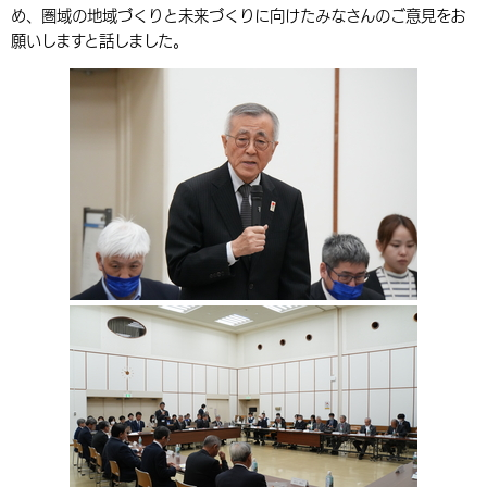
め、圏域の地域づくりと未来づくりに向けたみなさんのご意見をお
環境・衛生
生涯学習・スポーツ・人権
都市整備
手当・助成
健康・医療
観光なび
スポットを探す
市政情報
中国語（繁体字）
韓国語（한국어）
願いしますと話しました。
選挙
外国人の方向け情報
相談・支援・情報
計画・施策
遊ぶ・体験する
グルメ・食べる
中津市について
市役所の紹介
組織案内
買う・おみやげ
四季のイベント・祭り
地方創生・地域活性化
広報・広聴
移住・定住
行政・計画