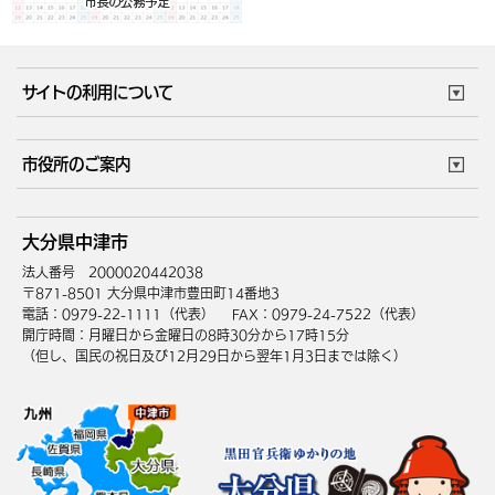
サイトの利用について
このサイトについて
個人情報の取扱い
市役所のご案内
ウェブアクセシビリティ
リンク・著作権
庁舎地図
組織案内
サイトマップ
大分県中津市
中津市へのアクセス
法人番号 2000020442038
〒871-8501 大分県中津市豊田町14番地3
電話：0979-22-1111（代表）
FAX：0979-24-7522（代表）
開庁時間：月曜日から金曜日の8時30分から17時15分
（但し、国民の祝日及び12月29日から翌年1月3日までは除く）