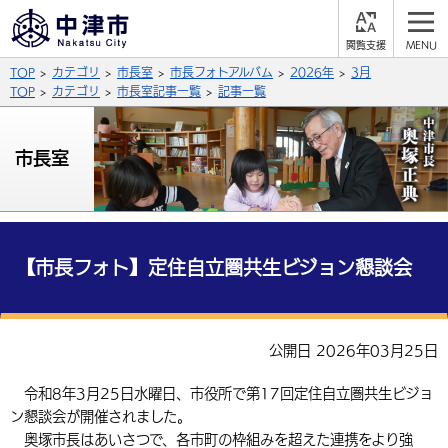
閲
M
覧
E
サイト内検索
文字の大きさ
TOP
カテゴリ
市長室
市長フォトアルバム
2026年
3月
支
N
援
U
TOP
カテゴリ
市長室記事一覧
記事一覧
拡大
標準
縮小
背景色
市長室
公式SNS
黒
青
白
Facebook
X (Twitter)
YouTube
やさしい日本語
総合メニュー
【市長フォト】定住自立圏共生ビジョン懇談会
ふりがなをつける
くらしの情報
届出・登録・証明
保険・年金
事業者の方へ
公開日 2026年03月25日
よみあげる
福祉・介護
健康・予防
入札・契約
産業・雇用
子育て・教育
令和8年3月25日水曜日、市役所で第17回定住自立圏共生ビジョ
言語を選択
ン懇談会が開催されました。
税金
住宅・インフラ
農林水産業
税金
施設情報
子どもを預ける
観光・移住
英語（English）
中国語（簡体字）
奥塚市長はあいさつで、各市町の枠組みを超えた連携をより強