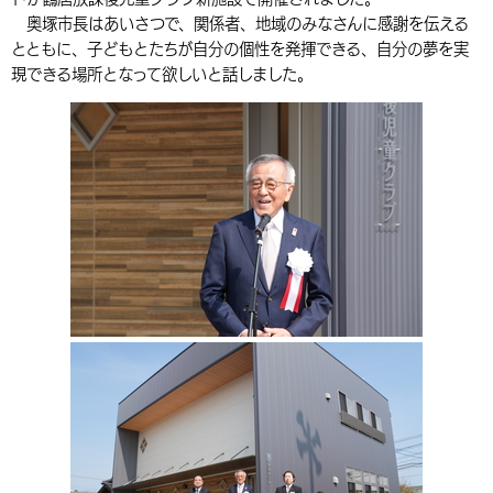
奥塚市長はあいさつで、関係者、地域のみなさんに感謝を伝える
環境・衛生
生涯学習・スポーツ・人権
都市整備
手当・助成
健康・医療
観光なび
スポットを探す
市政情報
中国語（繁体字）
韓国語（한국어）
とともに、子どもとたちが自分の個性を発揮できる、自分の夢を実
選挙
外国人の方向け情報
現できる場所となって欲しいと話しました。
相談・支援・情報
計画・施策
遊ぶ・体験する
グルメ・食べる
中津市について
市役所の紹介
組織案内
買う・おみやげ
四季のイベント・祭り
地方創生・地域活性化
広報・広聴
移住・定住
行政・計画