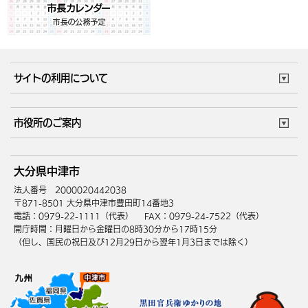
サイトの利用について
このサイトについて
個人情報の取扱い
市役所のご案内
ウェブアクセシビリティ
リンク・著作権
庁舎地図
組織案内
サイトマップ
大分県中津市
中津市へのアクセス
法人番号 2000020442038
〒871-8501 大分県中津市豊田町14番地3
電話：0979-22-1111（代表）
FAX：0979-24-7522（代表）
開庁時間：月曜日から金曜日の8時30分から17時15分
（但し、国民の祝日及び12月29日から翌年1月3日までは除く）