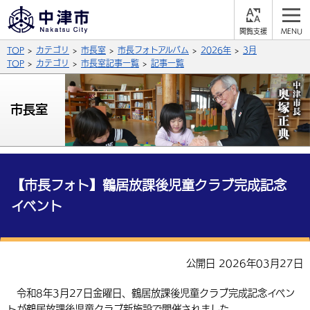
閲
M
覧
E
サイト内検索
文字の大きさ
TOP
カテゴリ
市長室
市長フォトアルバム
2026年
3月
支
N
援
U
TOP
カテゴリ
市長室記事一覧
記事一覧
拡大
標準
縮小
背景色
市長室
公式SNS
黒
青
白
Facebook
X (Twitter)
YouTube
やさしい日本語
総合メニュー
【市長フォト】鶴居放課後児童クラブ完成記念
イベント
ふりがなをつける
くらしの情報
届出・登録・証明
保険・年金
事業者の方へ
よみあげる
公開日 2026年03月27日
福祉・介護
健康・予防
入札・契約
産業・雇用
子育て・教育
言語を選択
令和8年3月27日金曜日、鶴居放課後児童クラブ完成記念イベン
税金
住宅・インフラ
農林水産業
税金
施設情報
子どもを預ける
観光・移住
英語（English）
中国語（簡体字）
トが鶴居放課後児童クラブ新施設で開催されました。